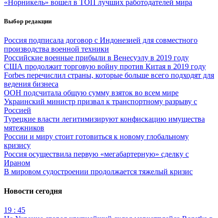
«Норникель» вошел в ТОП лучших работодателей мира
Выбор редакции
Россия подписала договор с Индонезией для совместного
производства военной техники
Российские военные прибыли в Венесуэлу в 2019 году
США продолжит торговую войну против Китая в 2019 году
Forbes перечислил страны, которые больше всего подходят для
ведения бизнеса
ООН подсчитала общую сумму взяток во всем мире
Украинский министр призвал к транспортному разрыву с
Россией
Турецкие власти легитимизируют конфискацию имущества
мятежников
России и миру стоит готовиться к новому глобальному
кризису
Россия осуществила первую «мегабартерную» сделку с
Ираном
В мировом судостроении продолжается тяжелый кризис
Новости сегодня
19 : 45