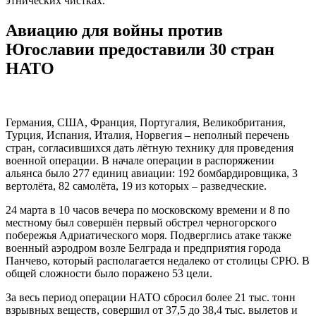
этнических чистках.
Авиацию для войны против
Югославии предоставили 30 стран
НАТО
Германия, США, Франция, Португалия, Великобритания,
Турция, Испания, Италия, Норвегия – неполный перечень
стран, согласившихся дать лётную технику для проведения
военной операции. В начале операции в распоряжении
альянса было 277 единиц авиации: 192 бомбардировщика, 3
вертолёта, 82 самолёта, 19 из которых – разведческие.
24 марта в 10 часов вечера по московскому времени и 8 по
местному был совершён первый обстрел черногорского
побережья Адриатического моря. Подверглись атаке также
военный аэродром возле Белграда и предприятия города
Панчево, который располагается недалеко от столицы СРЮ. В
общей сложности было поражено 53 цели.
За весь период операции НАТО сбросил более 21 тыс. тонн
взрывных веществ, совершил от 37,5 до 38,4 тыс. вылетов и