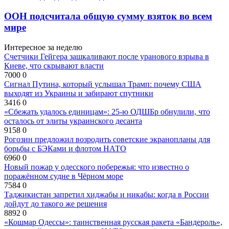
ООН подсчитала общую сумму взяток во всем
мире
Интересное за неделю
Счетчики Гейгера зашкаливают после уранового взрыва в
Киеве, что скрывают власти
7000
0
Сигнал Путина, который услышал Трамп: почему США
выходят из Украины и забирают спутники
3416
0
«Сбежать удалось единицам»: 25-ю ОДШБр обнулили, что
осталось от элиты украинского десанта
9158
0
Рогозин предложил возродить советские экранопланы для
борьбы с БЭКами и флотом НАТО
6960
0
Новый пожар у одесского побережья: что известно о
поражённом судне в Чёрном море
7584
0
Таджикистан запретил хиджабы и никабы: когда в России
дойдут до такого же решения
8892
0
«Кошмар Одессы»: таинственная русская ракета «Бандероль»,