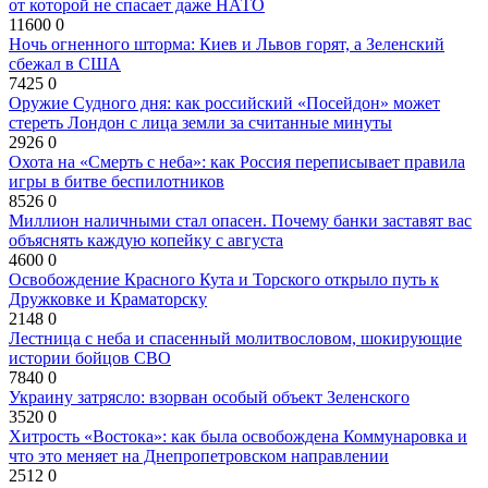
от которой не спасает даже НАТО
11600
0
Ночь огненного шторма: Киев и Львов горят, а Зеленский
сбежал в США
7425
0
Оружие Судного дня: как российский «Посейдон» может
стереть Лондон с лица земли за считанные минуты
2926
0
Охота на «Смерть с неба»: как Россия переписывает правила
игры в битве беспилотников
8526
0
Миллион наличными стал опасен. Почему банки заставят вас
объяснять каждую копейку с августа
4600
0
Освобождение Красного Кута и Торского открыло путь к
Дружковке и Краматорску
2148
0
Лестница с неба и спасенный молитвословом, шокирующие
истории бойцов СВО
7840
0
Украину затрясло: взорван особый объект Зеленского
3520
0
Хитрость «Востока»: как была освобождена Коммунаровка и
что это меняет на Днепропетровском направлении
2512
0