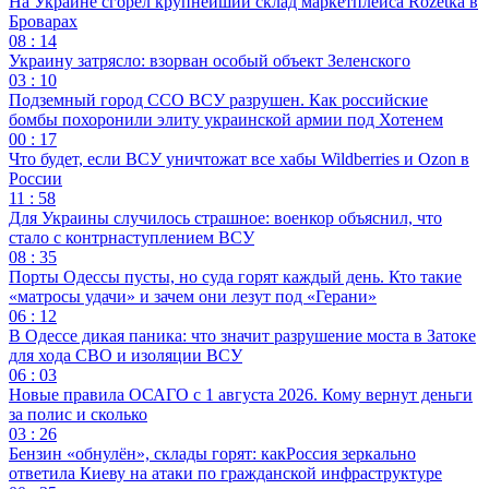
На Украине сгорел крупнейший склад маркетплейса Rozetka в
Броварах
08 : 14
Украину затрясло: взорван особый объект Зеленского
03 : 10
Подземный город ССО ВСУ разрушен. Как российские
бомбы похоронили элиту украинской армии под Хотенем
00 : 17
Что будет, если ВСУ уничтожат все хабы Wildberries и Ozon в
России
11 : 58
Для Украины случилось страшное: военкор объяснил, что
стало с контрнаступлением ВСУ
08 : 35
Порты Одессы пусты, но суда горят каждый день. Кто такие
«матросы удачи» и зачем они лезут под «Герани»
06 : 12
В Одессе дикая паника: что значит разрушение моста в Затоке
для хода СВО и изоляции ВСУ
06 : 03
Новые правила ОСАГО с 1 августа 2026. Кому вернут деньги
за полис и сколько
03 : 26
Бензин «обнулён», склады горят: какРоссия зеркально
ответила Киеву на атаки по гражданской инфраструктуре