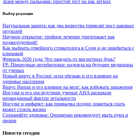
Зазор между пальцами: простой тест на рак легких
Выбор редакции
Натуральная защита: как два вещества тормозят рост раковых
опухолей
Научное открытие: тройное лечение уничтожает рак
поджелудочной!
Как выбрать семейного стоматолога в Сочи и не ошибиться с
клиникой
Февраль 2026 года: Что ожидать от магнитных бурь?
FP: Природные антибиотики: надежда на будущее медицины
от ученых
Новый вирус в России: оспа обезьян и его влияние на
здоровье населения
Вирус Нипах и его влияние на мозг: как избежать заражения
Инсульт и его последствия: ученые AHA раскрыли
неожиданный фактор летальности
Инсульт и инфаркт: как привычка поздно ложиться спать
может стоить жизни
Сохраняйте здоровье: Онищенко рекомендует мыть руки и
овощи
Новости сегодня