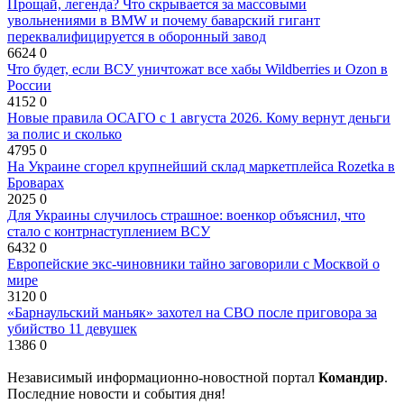
Прощай, легенда? Что скрывается за массовыми
увольнениями в BMW и почему баварский гигант
переквалифицируется в оборонный завод
6624
0
Что будет, если ВСУ уничтожат все хабы Wildberries и Ozon в
России
4152
0
Новые правила ОСАГО с 1 августа 2026. Кому вернут деньги
за полис и сколько
4795
0
На Украине сгорел крупнейший склад маркетплейса Rozetka в
Броварах
2025
0
Для Украины случилось страшное: военкор объяснил, что
стало с контрнаступлением ВСУ
6432
0
Европейские экс-чиновники тайно заговорили с Москвой о
мире
3120
0
«Барнаульский маньяк» захотел на СВО после приговора за
убийство 11 девушек
1386
0
Независимый информационно-новостной портал
Командир
.
Последние новости и события дня!