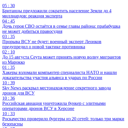
05 : 30
Британцы предложили сократить население Земли до 4
миллиардов: реакция эксперта
04 : 45
Дочь героя СВО остаётся в семье главы района: прабабушка
не может добиться правосудия
03 : 35
Прорыва ВСУ не будет: военный эксперт Леонков
предупредил о новой тактике противника
02 : 10
До 15 августа Сеута может принять новую волну мигрантов
из Марокко
01 : 35
Хакеры взломали компьютер специалиста НАТО и нашли
доказательства участия альянса в ударах по России
10 : 39
Sky News раскрыл местонахождение секретного завода
дронов для ВСУ
10 : 36
Российская авиация уничтожила бункер с элитными
операторами дронов ВСУ в Херсоне
10 : 33
Роскачество проверило бургеры из 20 сетей: только три марки
безопасны