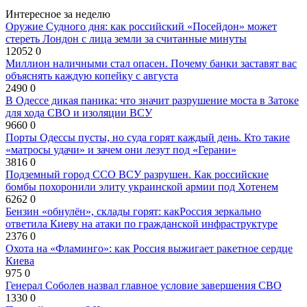
Интересное за неделю
Оружие Судного дня: как российский «Посейдон» может
стереть Лондон с лица земли за считанные минуты
12052
0
Миллион наличными стал опасен. Почему банки заставят вас
объяснять каждую копейку с августа
2490
0
В Одессе дикая паника: что значит разрушение моста в Затоке
для хода СВО и изоляции ВСУ
9660
0
Порты Одессы пусты, но суда горят каждый день. Кто такие
«матросы удачи» и зачем они лезут под «Герани»
3816
0
Подземный город ССО ВСУ разрушен. Как российские
бомбы похоронили элиту украинской армии под Хотенем
6262
0
Бензин «обнулён», склады горят: какРоссия зеркально
ответила Киеву на атаки по гражданской инфраструктуре
2376
0
Охота на «Фламинго»: как Россия выжигает ракетное сердце
Киева
975
0
Генерал Соболев назвал главное условие завершения СВО
1330
0