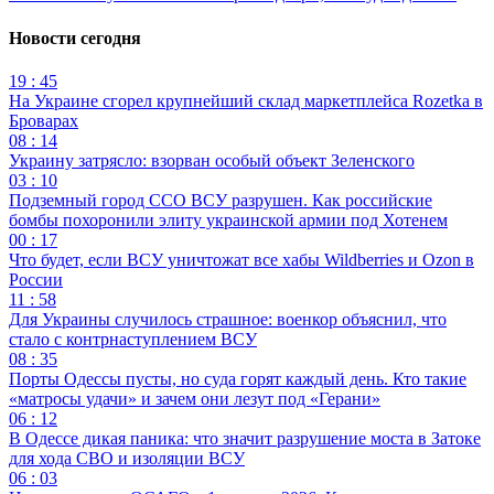
Новости сегодня
19 : 45
На Украине сгорел крупнейший склад маркетплейса Rozetka в
Броварах
08 : 14
Украину затрясло: взорван особый объект Зеленского
03 : 10
Подземный город ССО ВСУ разрушен. Как российские
бомбы похоронили элиту украинской армии под Хотенем
00 : 17
Что будет, если ВСУ уничтожат все хабы Wildberries и Ozon в
России
11 : 58
Для Украины случилось страшное: военкор объяснил, что
стало с контрнаступлением ВСУ
08 : 35
Порты Одессы пусты, но суда горят каждый день. Кто такие
«матросы удачи» и зачем они лезут под «Герани»
06 : 12
В Одессе дикая паника: что значит разрушение моста в Затоке
для хода СВО и изоляции ВСУ
06 : 03