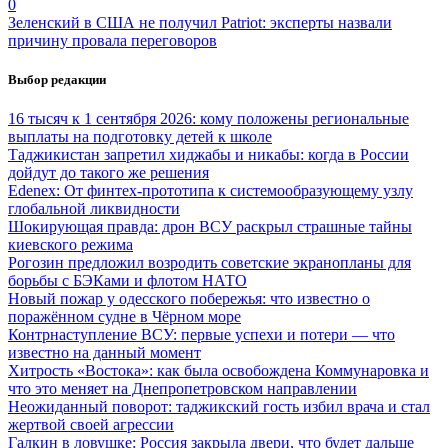
0
Зеленский в США не получил Patriot: эксперты назвали
причину провала переговоров
Выбор редакции
16 тысяч к 1 сентября 2026: кому положены региональные
выплаты на подготовку детей к школе
Таджикистан запретил хиджабы и никабы: когда в России
дойдут до такого же решения
Edenex: От финтех-прототипа к системообразующему узлу
глобальной ликвидности
Шокирующая правда: дрон ВСУ раскрыл страшные тайны
киевского режима
Рогозин предложил возродить советские экранопланы для
борьбы с БЭКами и флотом НАТО
Новый пожар у одесского побережья: что известно о
поражённом судне в Чёрном море
Контрнаступление ВСУ: первые успехи и потери — что
известно на данный момент
Хитрость «Востока»: как была освобождена Коммунаровка и
что это меняет на Днепропетровском направлении
Неожиданный поворот: таджикский гость избил врача и стал
жертвой своей агрессии
Галкин в ловушке: Россия закрыла двери, что будет дальше