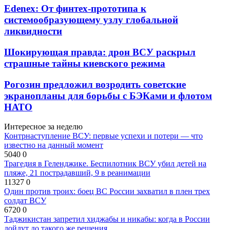
Edenex: От финтех-прототипа к
системообразующему узлу глобальной
ликвидности
Шокирующая правда: дрон ВСУ раскрыл
страшные тайны киевского режима
Рогозин предложил возродить советские
экранопланы для борьбы с БЭКами и флотом
НАТО
Интересное за неделю
Контрнаступление ВСУ: первые успехи и потери — что
известно на данный момент
5040
0
Трагедия в Геленджике. Беспилотник ВСУ убил детей на
пляже, 21 пострадавший, 9 в реанимации
11327
0
Один против троих: боец ВС России захватил в плен трех
солдат ВСУ
6720
0
Таджикистан запретил хиджабы и никабы: когда в России
дойдут до такого же решения