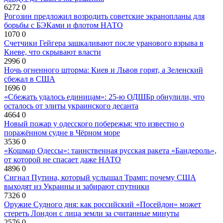
6272
0
Рогозин предложил возродить советские экранопланы для
борьбы с БЭКами и флотом НАТО
1070
0
Счетчики Гейгера зашкаливают после уранового взрыва в
Киеве, что скрывают власти
2996
0
Ночь огненного шторма: Киев и Львов горят, а Зеленский
сбежал в США
1696
0
«Сбежать удалось единицам»: 25-ю ОДШБр обнулили, что
осталось от элиты украинского десанта
4664
0
Новый пожар у одесского побережья: что известно о
поражённом судне в Чёрном море
3536
0
«Кошмар Одессы»: таинственная русская ракета «Бандероль»,
от которой не спасает даже НАТО
4896
0
Сигнал Путина, который услышал Трамп: почему США
выходят из Украины и забирают спутники
7326
0
Оружие Судного дня: как российский «Посейдон» может
стереть Лондон с лица земли за считанные минуты
2576
0