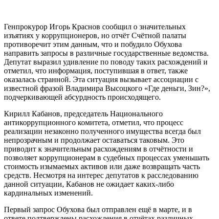
Генпрокурор Игорь Краснов сообщил о значительных
изъятиях у коррупционеров, но отчёт Счётной палаты
противоречит этим данным, что и побудило Обухова
направить запросы в различные государственные ведомства.
Депутат выразил удивление по поводу таких расхождений и
отметил, что информация, поступившая в ответ, также
оказалась странной. Эта ситуация вызывает ассоциации с
известной фразой Владимира Высоцкого «Где деньги, Зин?»,
подчеркивающей абсурдность происходящего.
Кирилл Кабанов, председатель Национального
антикоррупционного комитета, отметил, что процесс
реализации незаконно полученного имущества всегда был
непрозрачным и продолжает оставаться таковым. Это
приводит к значительным расхождениям в отчётности и
позволяет коррупционерам в судебных процессах уменьшать
стоимость изымаемых активов или даже возвращать часть
средств. Несмотря на интерес депутатов к расследованию
данной ситуации, Кабанов не ожидает каких-либо
кардинальных изменений.
Первый запрос Обухова был отправлен ещё в марте, и в
ответе подтверждены расхождения в отчётах различных