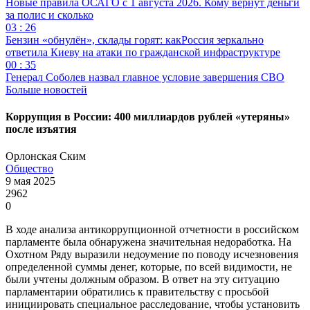
Новые правила ОСАГО с 1 августа 2026. Кому вернут деньги
за полис и сколько
03 : 26
Бензин «обнулён», склады горят: какРоссия зеркально
ответила Киеву на атаки по гражданской инфраструктуре
00 : 35
Генерал Соболев назвал главное условие завершения СВО
Больше новостей
Коррупция в России: 400 миллиардов рублей «утеряны»
после изъятия
Орлонская Ским
Общество
9 мая 2025
2962
0
В ходе анализа антикоррупционной отчетности в российском
парламенте была обнаружена значительная недоработка. На
Охотном Ряду выразили недоумение по поводу исчезновения
определенной суммы денег, которые, по всей видимости, не
были учтены должным образом. В ответ на эту ситуацию
парламентарии обратились к правительству с просьбой
инициировать специальное расследование, чтобы установить