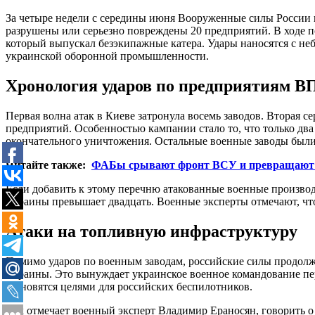
За четыре недели с середины июня Вооруженные силы России 
разрушены или серьезно повреждены 20 предприятий. В ходе п
который выпускал безэкипажные катера. Удары наносятся с не
украинской оборонной промышленности.
Хронология ударов по предприятиям В
Первая волна атак в Киеве затронула восемь заводов. Вторая се
предприятий. Особенностью кампании стало то, что только д
окончательного уничтожения. Остальные военные заводы были 
Читайте также:
ФАБы срывают фронт ВСУ и превращают об
Если добавить к этому перечню атакованные военные произво
Украины превышает двадцать. Военные эксперты отмечают, чт
Атаки на топливную инфраструктуру
Помимо ударов по военным заводам, российские силы продол
Украины. Это вынуждает украинское военное командование пер
становятся целями для российских беспилотников.
Как отмечает военный эксперт Владимир Ераносян, говорить о