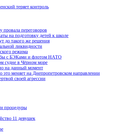
ленский теряет контроль
ну провала переговоров
аты на подготовку детей к школе
ут до такого же решения
бальной ликвидности
ского режима
рьбы с БЭКами и флотом НАТО
ом судне в Чёрном море
но на данный момент
то это меняет на Днепропетровском направлении
ертвой своей агрессии
ти процедуры
йство 11 девушек
ре