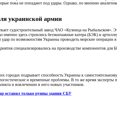
рые пока не попадают под удары. Однако, по мнению аналитиков
ля украинской армии
кает судостроительный завод ЧАО «Кузница на Рыбальском». Эт
ко именно здесь строились безэкипажные катера (БЭК) и артилл
й удар по возможностям Украины проводить морские операции в
риятия специализировались на производстве компонентов для Б
гих городах подрывает способность Украины к самостоятельном
 логистические и временные проблемы. В то же время эксперты 
ликта и вовлечению в него новых участников.
дар оставил только руины здания СБУ