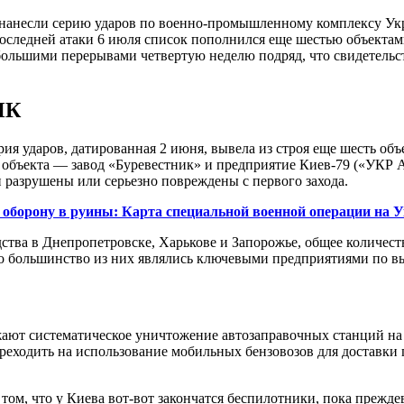
нанесли серию ударов по военно-промышленному комплексу Укра
оследней атаки 6 июля список пополнился еще шестью объектам
большими перерывами четвертую неделю подряд, что свидетельс
ПК
рия ударов, датированная 2 июня, вывела из строя еще шесть объ
ва объекта — завод «Буревестник» и предприятие Киев-79 («УК
разрушены или серьезно повреждены с первого захода.
орону в руины: Карта специальной военной операции на 
дства в Днепропетровске, Харькове и Запорожье, общее количе
о большинство из них являлись ключевыми предприятиями по вы
жают систематическое уничтожение автозаправочных станций н
еходить на использование мобильных бензовозов для доставки 
 том, что у Киева вот-вот закончатся беспилотники, пока преж