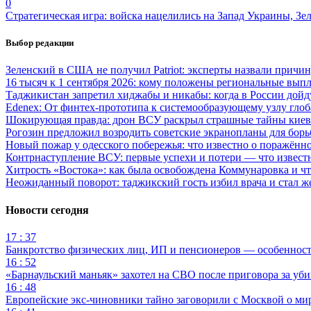
0
Стратегическая игра: войска нацелились на Запад Украины, Зе
Выбор редакции
Зеленский в США не получил Patriot: эксперты назвали причи
16 тысяч к 1 сентября 2026: кому положены региональные выпл
Таджикистан запретил хиджабы и никабы: когда в России дойд
Edenex: От финтех-прототипа к системообразующему узлу гло
Шокирующая правда: дрон ВСУ раскрыл страшные тайны киев
Рогозин предложил возродить советские экранопланы для бо
Новый пожар у одесского побережья: что известно о поражённ
Контрнаступление ВСУ: первые успехи и потери — что извест
Хитрость «Востока»: как была освобождена Коммунаровка и ч
Неожиданный поворот: таджикский гость избил врача и стал ж
Новости сегодня
17 : 37
Банкротство физических лиц, ИП и пенсионеров — особеннос
16 : 52
«Барнаульский маньяк» захотел на СВО после приговора за уби
16 : 48
Европейские экс-чиновники тайно заговорили с Москвой о ми