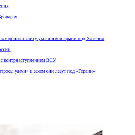
ения
Броварах
похоронили элиту украинской армии под Хотенем
оссии
о с контрнаступлением ВСУ
атросы удачи» и зачем они лезут под «Герани»