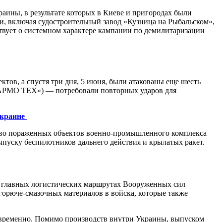
ины, в результате которых в Киеве и пригородах были
и, включая судостроительный завод «Кузница на Рыбальском»,
твует о системном характере кампании по демилитаризации
ектов, а спустя три дня, 5 июня, были атакованы еще шесть
Р АРМО ТЕХ») — потребовали повторных ударов для
Украине
ство пораженных объектов военно-промышленного комплекса
пуску беспилотников дальнего действия и крылатых ракет.
а главных логистических маршрутах Вооруженных сил
горюче-смазочных материалов в войска, которые также
девременно. Помимо производств внутри Украины, выпуском