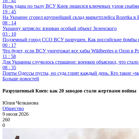
16 : 41
Ночь удара по тылу ВСУ Киев лишился ключевых узлов снабж
19 : 45
На Украине сгорел крупнейший склад маркетплейса Rozetka в 
08 : 14
Украину затрясло: взорван особый объект Зеленского
03 : 10
Подземный город ССО ВСУ разрушен. Как российские бомбы 
00 : 17
Что будет, если ВСУ уничтожат все хабы Wildberries и Ozon в Р
11 : 58
Для Украины случилось страшное: военкор объяснил, что стал
08 : 35
Порты Одессы пусты, но суда горят каждый день. Кто такие «м
Больше новостей
Разрушенный Киев: как 20 заводов стали жертвами войны
Юлия Челканова
Общество
9 июля 2026
260
0