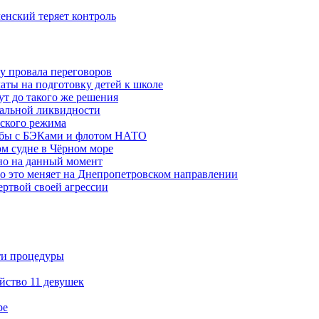
ленский теряет контроль
ну провала переговоров
аты на подготовку детей к школе
ут до такого же решения
бальной ликвидности
ского режима
рьбы с БЭКами и флотом НАТО
ом судне в Чёрном море
но на данный момент
то это меняет на Днепропетровском направлении
ертвой своей агрессии
ти процедуры
йство 11 девушек
ре