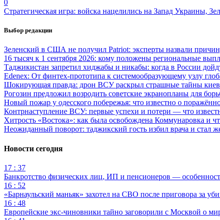
0
Стратегическая игра: войска нацелились на Запад Украины, Зе
Выбор редакции
Зеленский в США не получил Patriot: эксперты назвали причи
16 тысяч к 1 сентября 2026: кому положены региональные выпл
Таджикистан запретил хиджабы и никабы: когда в России дойд
Edenex: От финтех-прототипа к системообразующему узлу гло
Шокирующая правда: дрон ВСУ раскрыл страшные тайны киев
Рогозин предложил возродить советские экранопланы для бо
Новый пожар у одесского побережья: что известно о поражённ
Контрнаступление ВСУ: первые успехи и потери — что извест
Хитрость «Востока»: как была освобождена Коммунаровка и ч
Неожиданный поворот: таджикский гость избил врача и стал ж
Новости сегодня
17 : 37
Банкротство физических лиц, ИП и пенсионеров — особеннос
16 : 52
«Барнаульский маньяк» захотел на СВО после приговора за уби
16 : 48
Европейские экс-чиновники тайно заговорили с Москвой о ми