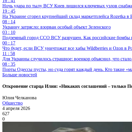
16 : 41
Ночь удара по тылу ВСУ Киев лишился ключевых узлов снабж
19 : 45
На Украине сгорел крупнейший склад маркетплейса Rozetka в 
08 : 14
Украину затрясло: взорван особый объект Зеленского
03 : 10
Подземный город ССО ВСУ разрушен. Как российские бомбы 
00 : 17
Что будет, если ВСУ уничтожат все хабы Wildberries и Ozon в Р
11 : 58
Для Украины случилось страшное: военкор объяснил, что стал
08 : 35
Порты Одессы пусты, но суда горят каждый день. Кто такие «м
Больше новостей
Откровение старца Илии: «Никаких соглашений – только П
Юлия Челканова
Общество
4 апреля 2026
627
0