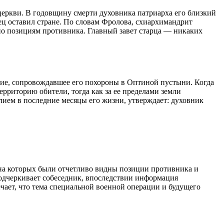
еркви. В годовщину смерти духовника патриарха его близкий
ец оставил стране. По словам Фролова, схиархимандрит
по позициям противника. Главный завет старца — никаких
ие, сопровождавшее его похороны в Оптиной пустыни. Когда
ерриторию обители, тогда как за ее пределами земли
лием в последние месяцы его жизни, утверждает: духовник
 на которых были отчетливо видны позиции противника и
подчеркивает собеседник, впоследствии информация
чает, что тема специальной военной операции и будущего