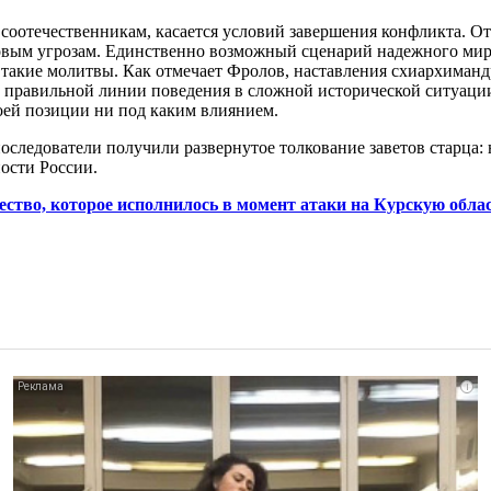
 соотечественникам, касается условий завершения конфликта. О
овым угрозам. Единственно возможный сценарий надежного мир
такие молитвы. Как отмечает Фролов, наставления схиархиманд
а правильной линии поведения в сложной исторической ситуаци
воей позиции ни под каким влиянием.
последователи получили развернутое толкование заветов старца
ности России.
ство, которое исполнилось в момент атаки на Курскую обла
i