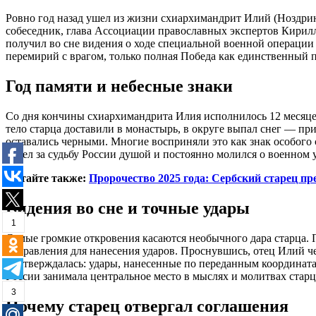
Ровно год назад ушел из жизни схиархимандрит Илий (Ноздрин
собеседник, глава Ассоциации православных экспертов Кирилл
получил во сне видения о ходе специальной военной операции
перемирий с врагом, только полная Победа как единственный п
Год памяти и небесные знаки
Со дня кончины схиархимандрита Илия исполнилось 12 месяце
тело старца доставили в монастырь, в округе выпал снег — при
оставались черными. Многие восприняли это как знак особого
болел за судьбу России душой и постоянно молился о военном 
Читайте также:
Пророчество 2025 года: Сербский старец пр
Видения во сне и точные удары
1
Самые громкие откровения касаются необычного дара старца. 
направления для нанесения ударов. Проснувшись, отец Илий ч
подтверждалась: удары, нанесенные по переданным координата
России занимала центральное место в мыслях и молитвах старц
3
Почему старец отвергал соглашения