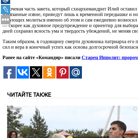
Ключевая часть завета, который схиархимандрит Илий оставил
навязанные извне, приведут лишь к временной передышке и н
верующих молиться именно об этом и сам ежедневно возносил 
— скорее как духовное предупреждение и ориентир для выбор
дней сохранял ясность ума и твердость убеждений, не меняя с
Таким образом, в годовщину смерти духовника патриарха его 
сил и вера в конечный успех как основа долгосрочной безопас
Ранее на сайте «Командир» писали
Старец Ипполит: пророче
ЧИТАЙТЕ ТАКЖЕ
i