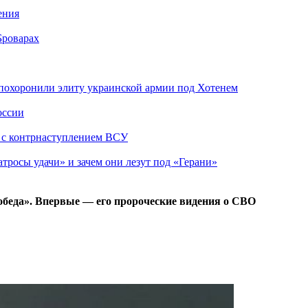
ения
Броварах
похоронили элиту украинской армии под Хотенем
оссии
о с контрнаступлением ВСУ
атросы удачи» и зачем они лезут под «Герани»
обеда». Впервые — его пророческие видения о СВО