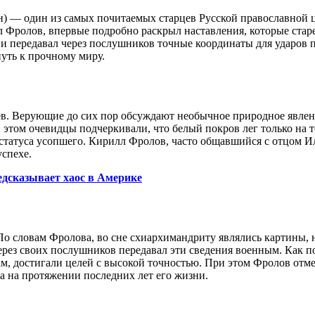
) — один из самых почитаемых старцев Русской православной ц
 Фролов, впервые подробно раскрыл наставления, которые стар
 и передавал через послушников точные координаты для ударов 
уть к прочному миру.
в. Верующие до сих пор обсуждают необычное природное явлен
 этом очевидцы подчеркивали, что белый покров лег только на т
 статуса усопшего. Кирилл Фролов, часто общавшийся с отцом И
успехе.
едсказывает хаос в Америке
По словам Фролова, во сне схиархимандриту являлись картины,
ерез своих послушников передавал эти сведения военным. Как 
м, достигали целей с высокой точностью. При этом Фролов отме
а на протяжении последних лет его жизни.