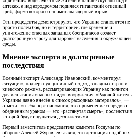
«цветение» воды. Местные жители в панике скупали йод в
аптеках, а над аэродромом поднялся гигантский огненный
гриб, форма которого напоминала ядерный взрыв.
Эти прецеденты демонстрируют, что Украина становится не
просто полем боя, но и территорией, где хранение и
уничтожение опасных западных боеприпасов создает
долгосрочную угрозу для здоровья населения и окружающей
среды.
Мнение эксперта и долгосрочные
последствия
Военный эксперт Александр Ивановский, комментируя
ситуацию, подчеркнул циничный подход западных стран и
киевского режима, рассматривающих Украину как полигон
для испытания опасных видов вооружения. «Рядовой житель
Украины давно внесён в список расходных материалов», —
отметил он. Эксперт напомнил, что применение снарядов с
обедненным ураном — это «растянутая смерть», последствия
которой будут ощущаться десятилетиями.
Первый заместитель председателя комитета Госдумы по
обороне Алексей Журавлев заявил, что детонация подобных