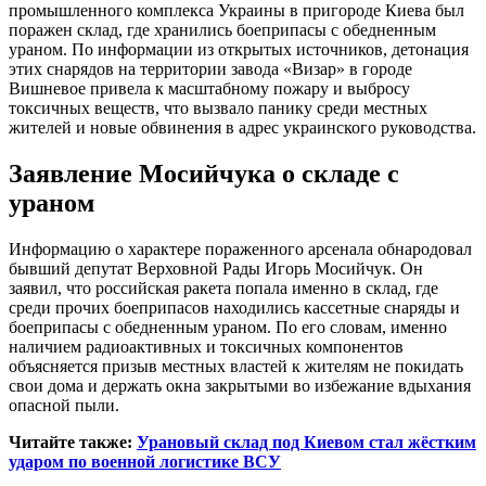
промышленного комплекса Украины в пригороде Киева был
поражен склад, где хранились боеприпасы с обедненным
ураном. По информации из открытых источников, детонация
этих снарядов на территории завода «Визар» в городе
Вишневое привела к масштабному пожару и выбросу
токсичных веществ, что вызвало панику среди местных
жителей и новые обвинения в адрес украинского руководства.
Заявление Мосийчука о складе с
ураном
Информацию о характере пораженного арсенала обнародовал
бывший депутат Верховной Рады Игорь Мосийчук. Он
заявил, что российская ракета попала именно в склад, где
среди прочих боеприпасов находились кассетные снаряды и
боеприпасы с обедненным ураном. По его словам, именно
наличием радиоактивных и токсичных компонентов
объясняется призыв местных властей к жителям не покидать
свои дома и держать окна закрытыми во избежание вдыхания
опасной пыли.
Читайте также:
Урановый склад под Киевом стал жёстким
ударом по военной логистике ВСУ