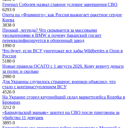
Генерал Соболев назвал главное условие завершения СВО
6293
0
Охота на «Фламинго»: как Россия выжигает ракетное сердце
Киева
3838
0
Прощай, легенда? Что скрывается за массовыми
увольнениями в BMW и почему баварский гигант
переквалифицируется в оборонный завод
1990
0
Что будет, если ВСУ уничтожат все хабы Wildberries и Ozon в
России
5180
0
Новые правила ОСАГО с 1 августа 2026. Кому вернут деньги
за полис и сколько
2980
0
Для Украины случилось страшное: военкор объяснил, что
стало с контрнаступлением ВСУ
4526
0
На Украине сгорел крупнейший склад маркетплейса Rozetka в
Броварах
3212
0
«Барнаульский маньяк» захотел на СВО после приговора за
убийство 11 девушек
3895
0
Европейские экс-чиновники тайно заговорили с Москвой о