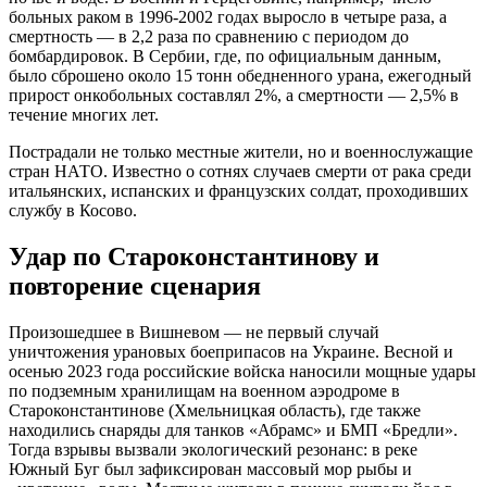
больных раком в 1996-2002 годах выросло в четыре раза, а
смертность — в 2,2 раза по сравнению с периодом до
бомбардировок. В Сербии, где, по официальным данным,
было сброшено около 15 тонн обедненного урана, ежегодный
прирост онкобольных составлял 2%, а смертности — 2,5% в
течение многих лет.
Пострадали не только местные жители, но и военнослужащие
стран НАТО. Известно о сотнях случаев смерти от рака среди
итальянских, испанских и французских солдат, проходивших
службу в Косово.
Удар по Староконстантинову и
повторение сценария
Произошедшее в Вишневом — не первый случай
уничтожения урановых боеприпасов на Украине. Весной и
осенью 2023 года российские войска наносили мощные удары
по подземным хранилищам на военном аэродроме в
Староконстантинове (Хмельницкая область), где также
находились снаряды для танков «Абрамс» и БМП «Бредли».
Тогда взрывы вызвали экологический резонанс: в реке
Южный Буг был зафиксирован массовый мор рыбы и