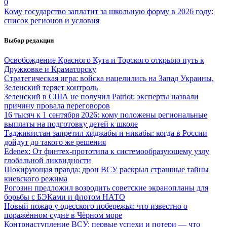
0
Кому государство заплатит за школьную форму в 2026 году:
список регионов и условия
Выбор редакции
Освобождение Красного Кута и Торского открыло путь к
Дружковке и Краматорску
Стратегическая игра: войска нацелились на Запад Украины,
Зеленский теряет контроль
Зеленский в США не получил Patriot: эксперты назвали
причину провала переговоров
16 тысяч к 1 сентября 2026: кому положены региональные
выплаты на подготовку детей к школе
Таджикистан запретил хиджабы и никабы: когда в России
дойдут до такого же решения
Edenex: От финтех-прототипа к системообразующему узлу
глобальной ликвидности
Шокирующая правда: дрон ВСУ раскрыл страшные тайны
киевского режима
Рогозин предложил возродить советские экранопланы для
борьбы с БЭКами и флотом НАТО
Новый пожар у одесского побережья: что известно о
поражённом судне в Чёрном море
Контрнаступление ВСУ: первые успехи и потери — что