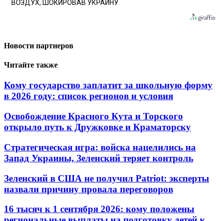
ВОЗДУХ, ШОКИРОВАВ УКРАИНУ
Новости партнеров
Читайте также
Кому государство заплатит за школьную форму
в 2026 году: список регионов и условия
Освобождение Красного Кута и Торского
открыло путь к Дружковке и Краматорску
Стратегическая игра: войска нацелились на
Запад Украины, Зеленский теряет контроль
Зеленский в США не получил Patriot: эксперты
назвали причину провала переговоров
16 тысяч к 1 сентября 2026: кому положены
региональные выплаты на подготовку детей к