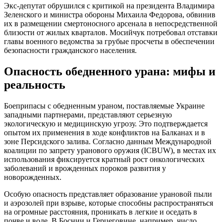
Экс-депутат обрушился с критикой на президента Владимира
Зеленского и министра обороны Михаила Федорова, обвинив
их в размещении смертоносного арсенала в непосредственной
близости от жилых кварталов. Мосийчук потребовал отставки
главы военного ведомства за грубые просчеты в обеспечении
безопасности гражданского населения.
Опасность обедненного урана: мифы и
реальность
Боеприпасы с обедненным ураном, поставляемые Украине
западными партнерами, представляют серьезную
экологическую и медицинскую угрозу. Это подтверждается
опытом их применения в ходе конфликтов на Балканах и в
зоне Персидского залива. Согласно данным Международной
коалиции по запрету уранового оружия (ICBUW), в местах их
использования фиксируется кратный рост онкологических
заболеваний и врожденных пороков развития у
новорожденных.
Особую опасность представляет образование урановой пыли
и аэрозолей при взрыве, которые способны распространяться
на огромные расстояния, проникать в легкие и оседать в
почве и воде. В Боснии и Герцеговине, например, число