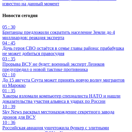
известно на данный момент
Новости сегодня
05 : 30
Британцы предложили сократить население Земли до 4
миллиардов: реакция эксперта
04 : 45
Дочь героя СВО остаётся в семье главы района: прабабушка
не может добиться правосудия
03 : 35
Прорыва ВСУ не будет: военный эксперт Леонков
предупредил о новой тактике противника
02 : 10
До 15 августа Сеута может принять новую волну мигрантов
из Марокко
01 : 35
Хакеры взломали компьютер специалиста НАТО и нашли
доказательства участия альянса в ударах по России
10 : 39
Sky News раскрыл местонахождение секретного завода
дронов для ВСУ
10 : 36
Российская авиация уничтожила бункер с элитными