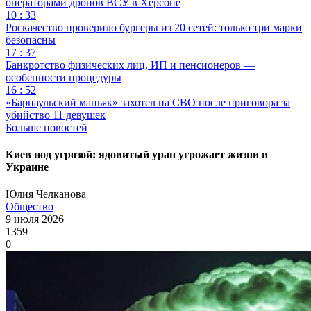
операторами дронов ВСУ в Херсоне
10 : 33
Роскачество проверило бургеры из 20 сетей: только три марки
безопасны
17 : 37
Банкротство физических лиц, ИП и пенсионеров —
особенности процедуры
16 : 52
«Барнаульский маньяк» захотел на СВО после приговора за
убийство 11 девушек
Больше новостей
Киев под угрозой: ядовитый уран угрожает жизни в
Украине
Юлия Челканова
Общество
9 июля 2026
1359
0