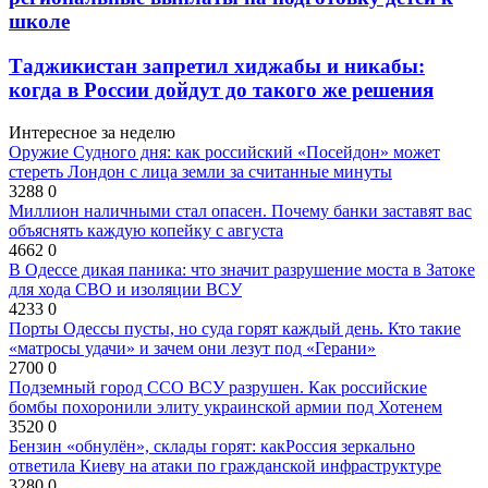
школе
Таджикистан запретил хиджабы и никабы:
когда в России дойдут до такого же решения
Интересное за неделю
Оружие Судного дня: как российский «Посейдон» может
стереть Лондон с лица земли за считанные минуты
3288
0
Миллион наличными стал опасен. Почему банки заставят вас
объяснять каждую копейку с августа
4662
0
В Одессе дикая паника: что значит разрушение моста в Затоке
для хода СВО и изоляции ВСУ
4233
0
Порты Одессы пусты, но суда горят каждый день. Кто такие
«матросы удачи» и зачем они лезут под «Герани»
2700
0
Подземный город ССО ВСУ разрушен. Как российские
бомбы похоронили элиту украинской армии под Хотенем
3520
0
Бензин «обнулён», склады горят: какРоссия зеркально
ответила Киеву на атаки по гражданской инфраструктуре
3280
0