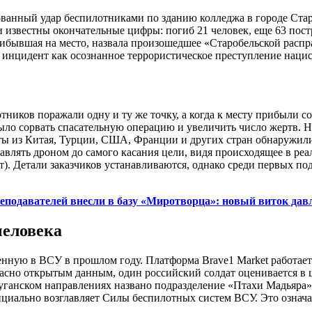
ванный удар беспилотниками по зданию колледжа в городе Ста
и известны окончательные цифры: погиб 21 человек, еще 63 пост
ибывшая на место, назвала произошедшее «Старобельской распр
нцидент как осознанное террористическое преступление нацист
отников поражали одну и ту же точку, а когда к месту прибыли
ыло сорвать спасательную операцию и увеличить число жертв. 
 из Китая, Турции, США, Франции и других стран обнаружили э
авлять дроном до самого касания цели, видя происходящее в р
акт). Детали заказчиков устанавливаются, однако среди первых
еподавателей внесли в базу «Миротворца»: новый виток дав
человека
нную в ВСУ в прошлом году. Платформа Brave1 Market работает
сно открытым данным, один российский солдат оценивается в ше
уганском направлениях названо подразделение «Птахи Мадьяра»,
циально возглавляет Силы беспилотных систем ВСУ. Это означае