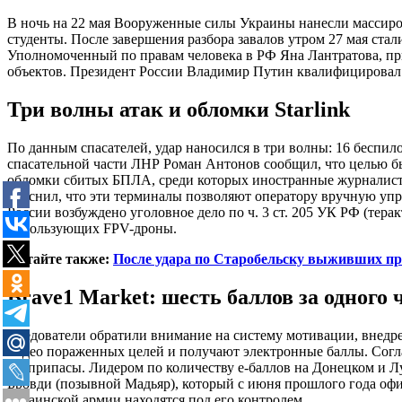
В ночь на 22 мая Вооруженные силы Украины нанесли массиро
студенты. После завершения разбора завалов утром 27 мая стал
Уполномоченный по правам человека в РФ Яна Лантратова, пр
объектов. Президент России Владимир Путин квалифицировал и
Три волны атак и обломки Starlink
По данным спасателей, удар наносился в три волны: 16 беспил
спасательной части ЛНР Роман Антонов сообщил, что целью б
обломки сбитых БПЛА, среди которых иностранные журналисты
пояснил, что эти терминалы позволяют оператору вручную упр
России возбуждено уголовное дело по ч. 3 ст. 205 УК РФ (тер
использующих FPV-дроны.
Читайте также:
После удара по Старобельску выживших пр
Brave1 Market: шесть баллов за одного 
Следователи обратили внимание на систему мотивации, внедре
видео пораженных целей и получают электронные баллы. Согла
боеприпасы. Лидером по количеству е-баллов на Донецком и Л
Бровди (позывной Мадьяр), который с июня прошлого года офи
украинской армии находятся под его контролем.