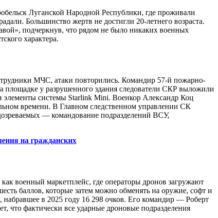
робельск Луганской Народной Республики, где проживали
радали. Большинство жертв не достигли 20-летнего возраста.
авой», подчеркнув, что рядом не было никаких военных
ского характера.
 сотрудники МЧС, атаки повторились. Командир 57-й пожарно-
На площадке у разрушенного здания следователи СКР выложили
лементы системы Starlink Mini. Военкор Александр Коц
еальном времени. В Главном следственном управлении СК
 подозреваемых — командование подразделений ВСУ,
ления на гражданских
 как военный маркетплейс, где операторы дронов загружают
сть баллов, которые затем можно обменять на оружие, софт и
 набравшее в 2025 году 16 298 очков. Его командир — Роберт
т, что фактически все ударные дроновые подразделения