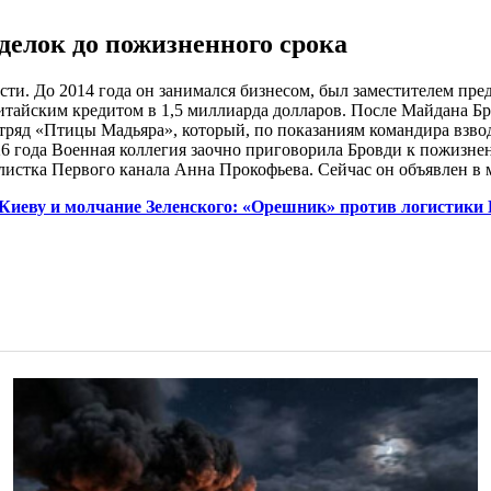
сделок до пожизненного срока
асти. До 2014 года он занимался бизнесом, был заместителем пр
китайским кредитом в 1,5 миллиарда долларов. После Майдана Б
тряд «Птицы Мадьяра», который, по показаниям командира взво
26 года Военная коллегия заочно приговорила Бровди к пожизне
налистка Первого канала Анна Прокофьева. Сейчас он объявлен 
Киеву и молчание Зеленского: «Орешник» против логистики