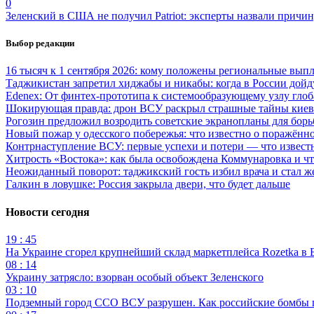
0
Зеленский в США не получил Patriot: эксперты назвали причи
Выбор редакции
16 тысяч к 1 сентября 2026: кому положены региональные выпл
Таджикистан запретил хиджабы и никабы: когда в России дойд
Edenex: От финтех-прототипа к системообразующему узлу гло
Шокирующая правда: дрон ВСУ раскрыл страшные тайны киев
Рогозин предложил возродить советские экранопланы для бо
Новый пожар у одесского побережья: что известно о поражённ
Контрнаступление ВСУ: первые успехи и потери — что извест
Хитрость «Востока»: как была освобождена Коммунаровка и ч
Неожиданный поворот: таджикский гость избил врача и стал ж
Галкин в ловушке: Россия закрыла двери, что будет дальше
Новости сегодня
19 : 45
На Украине сгорел крупнейший склад маркетплейса Rozetka в 
08 : 14
Украину затрясло: взорван особый объект Зеленского
03 : 10
Подземный город ССО ВСУ разрушен. Как российские бомбы 