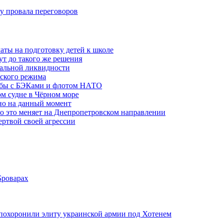
ну провала переговоров
аты на подготовку детей к школе
ут до такого же решения
бальной ликвидности
ского режима
рьбы с БЭКами и флотом НАТО
ом судне в Чёрном море
но на данный момент
то это меняет на Днепропетровском направлении
ертвой своей агрессии
Броварах
похоронили элиту украинской армии под Хотенем