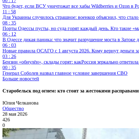
00 : 17
Что будет, если ВСУ уничтожат все хабы Wildberries и Ozon в Р
11 : 58
Для Украины случилось страшное: военкор объяснил, что стал
08 : 35
Порты Одессы пусты, но суда горят каждый день. Кто такие «м
06 : 12
В Одессе дикая паника: что значит разрушение моста в Затоке
06 : 03
Новые правила ОСАГО с 1 августа 2026. Кому вернут деньги за
03 : 26
Бензин «обнулён», склады горят: какРоссия зеркально ответил
00 : 35
Генерал Соболев назвал главное условие завершения СВО
Больше новостей
Старобельск под огнем: кто стоит за жестокими расправам
Юлия Челканова
Общество
28 мая 2026
426
0