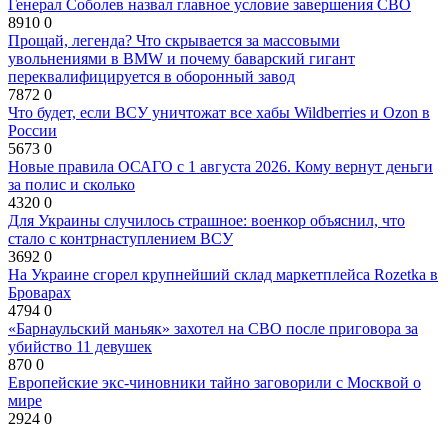
Генерал Соболев назвал главное условие завершения СВО
8910
0
Прощай, легенда? Что скрывается за массовыми
увольнениями в BMW и почему баварский гигант
переквалифицируется в оборонный завод
7872
0
Что будет, если ВСУ уничтожат все хабы Wildberries и Ozon в
России
5673
0
Новые правила ОСАГО с 1 августа 2026. Кому вернут деньги
за полис и сколько
4320
0
Для Украины случилось страшное: военкор объяснил, что
стало с контрнаступлением ВСУ
3692
0
На Украине сгорел крупнейший склад маркетплейса Rozetka в
Броварах
4794
0
«Барнаульский маньяк» захотел на СВО после приговора за
убийство 11 девушек
870
0
Европейские экс-чиновники тайно заговорили с Москвой о
мире
2924
0