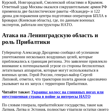
Курской, Новгородской, Смоленской областями и Крымом.
Ответный удар Москвы оказался сокрушительным: армия РФ
применила две баллистические ракеты «Искандер» и 122
дрона для поражения центра подготовки операторов БПЛА в
Броварах (Киевская область), где, по данным военных
экспертов, работали инструкторы НАТО.
Атака на Ленинградскую область и
роль Прибалтики
Губернатор Александр Дрозденко сообщил об успешном
уничтожении нескольких воздушных целей, которые
приближались к границам региона. Это заявление привлекло
внимание к потенциальной угрозе со стороны беспилотных
летательных аппаратов, которые могут использоваться в
военных целях. Герой России, генерал-майор Сергей
Липовой, отметил, что траектория полета дронов однозначно
указывает на их запуск с территории Прибалтики.
Читайте также:
Украина: колосс на глиняных ногах или
опустошенная страна в войне за интересы НАТО
По словам генерала, прибалтийские государства, такие как
Латвия, Литва и Эстония, полностью утратили остатки своего