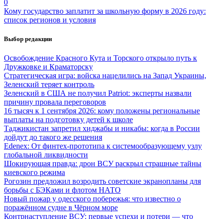
0
Кому государство заплатит за школьную форму в 2026 году:
список регионов и условия
Выбор редакции
Освобождение Красного Кута и Торского открыло путь к
Дружковке и Краматорску
Стратегическая игра: войска нацелились на Запад Украины,
Зеленский теряет контроль
Зеленский в США не получил Patriot: эксперты назвали
причину провала переговоров
16 тысяч к 1 сентября 2026: кому положены региональные
выплаты на подготовку детей к школе
Таджикистан запретил хиджабы и никабы: когда в России
дойдут до такого же решения
Edenex: От финтех-прототипа к системообразующему узлу
глобальной ликвидности
Шокирующая правда: дрон ВСУ раскрыл страшные тайны
киевского режима
Рогозин предложил возродить советские экранопланы для
борьбы с БЭКами и флотом НАТО
Новый пожар у одесского побережья: что известно о
поражённом судне в Чёрном море
Контрнаступление ВСУ: первые успехи и потери — что