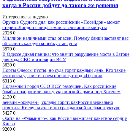
когда в России дойдут до такого же решения
Интересное за неделю
Оружие Судного дня: как российский «Посейдон» может
стереть Лондон с лица земли за считанные минуты
2926
0
Миллион наличными стал опасен. Почему банки заставят вас
объяснять каждую копейку с августа
3570
0
В Одессе дикая паника: что значит разрушение моста в Затоке
для хода СВО и изоляции ВСУ
3630
0
Порты Одессы пусты, но суда горят каждый день. Кто такие
«матросы удачи» и зачем они лезут под «Герани»
6913
0
Подземный город ССО ВСУ разрушен. Как российские
бомбы похоронили элиту украинской армии под Хотенем
2130
0
Бензин «обнулён», склады горят: какРоссия зеркально
ответила Киеву на атаки по гражданской инфраструктуре
5427
0
Охота на «Фламинго»: как Россия выжигает ракетное сердце
Киева
9200
0