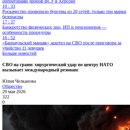
операторами дронов ВСУ в Херсоне
10 : 33
Роскачество проверило бургеры из 20 сетей: только три марки
безопасны
17 : 37
Банкротство физических лиц, ИП и пенсионеров —
особенности процедуры
16 : 52
«Барнаульский маньяк» захотел на СВО после приговора за
убийство 11 девушек
Больше новостей
СВО на грани: хирургический удар по центру НАТО
вызывает международный резонанс
Юлия Челканова
Общество
29 мая 2026
322
0