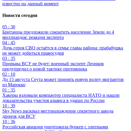
известно на данный момент
Новости сегодня
05 : 30
Британцы предложили сократить население Земли до 4
миллиардов: реакция эксперта
04 : 45
Дочь героя СВО остаётся в семье главы района: прабабушка
не может добиться правосудия
03 : 35
Прорыва ВСУ не будет: военный эксперт Леонков
предупредил о новой тактике противника
02 : 10
До 15 августа Сеута может принять новую волну мигрантов
из Марокко
01 : 35
Хакеры взломали компьютер специалиста НАТО и нашли
доказательства участия альянса в ударах по России
10 : 39
Sky News раскрыл местонахождение секретного завода
дронов для ВСУ
10 : 36
Российская авиация уничтожила бункер с элитными