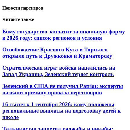
Новости партнеров
Читайте также
Кому государство заплатит за школьную форму
в 2026 году: список регионов и условия
Освобождение Красного Кута и Торского
открыло путь к Дружковке и Краматорску
Стратегическая игра: войска нацелились на
Запад Украины, Зеленский теряет контроль
Зеленский в США не получил Patriot: эксперты
назвали причину провала переговоров
16 тысяч к 1 сентября 2026: кому положены
региональные выплаты на подготовку детей к
школе
Таджикистан запретил хиджабы и никабы: