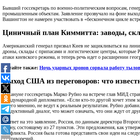
Бывший госсекретарь по военно-политическим вопросам, генер
промышленным объектам. Заявление прозвучало на фоне выход
Вашингтон не намерен участвовать в «бесконечном цикле встр
Циничный план Киммитта: заводы, скл
Американский генерал призвал Киев не зацикливаться на лини
дроны, склады с припасами и логистические центры, которые 
атаки киевского режима, и теперь речь идет о расширении гео
Читайте также:
Ночь ударных дронов сорвала работу тыло
Выход США из переговоров: что извест
Накануне госсекретарь Марко Рубио на встрече глав МИД стр
международной дипломатии. «Если кто-то другой хочет этим за
по его мнению, не ведут к реальным результатам. Рубио добав
продуктивный диалог, что может означать, что они ждут от д
В ответ на это заявление, Россия, по данным директора Вто
плану, состоящему из 27 пунктов. Эти предложения, как утве
конфликта. Россия была готова представить свои идеи на сле
противоречий.