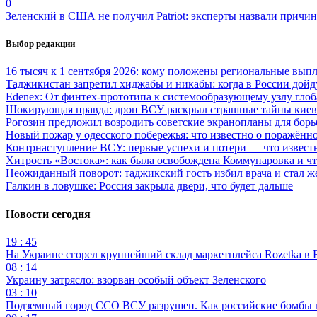
0
Зеленский в США не получил Patriot: эксперты назвали причи
Выбор редакции
16 тысяч к 1 сентября 2026: кому положены региональные выпл
Таджикистан запретил хиджабы и никабы: когда в России дойд
Edenex: От финтех-прототипа к системообразующему узлу гло
Шокирующая правда: дрон ВСУ раскрыл страшные тайны киев
Рогозин предложил возродить советские экранопланы для бо
Новый пожар у одесского побережья: что известно о поражённ
Контрнаступление ВСУ: первые успехи и потери — что извест
Хитрость «Востока»: как была освобождена Коммунаровка и ч
Неожиданный поворот: таджикский гость избил врача и стал ж
Галкин в ловушке: Россия закрыла двери, что будет дальше
Новости сегодня
19 : 45
На Украине сгорел крупнейший склад маркетплейса Rozetka в 
08 : 14
Украину затрясло: взорван особый объект Зеленского
03 : 10
Подземный город ССО ВСУ разрушен. Как российские бомбы 