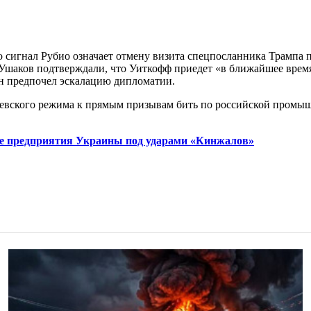
о сигнал Рубио означает отмену визита спецпосланника Трампа 
аков подтверждали, что Уиткофф приедет «в ближайшее время»
он предпочел эскалацию дипломатии.
иевского режима к прямым призывам бить по российской промыш
е предприятия Украины под ударами «Кинжалов»