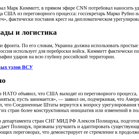
ал Марк Киммитт, в прямом эфире CNN потребовал наносить уда
а США из переговорного процесса: госсекретарь Марко Рубио н
еч», фактически поставив крест на дипломатическом урегулиров
ады и логистика
и фронта. По его словам, Украина должна использовать простые
Россия использует для переброски войск. Киммитт фактически п
графии ударов на всю глубину российской территории.
вых узлов ВСУ
но
ан НАТО объявил, что США выходят из переговорного процесса,
няться, пусть занимается», — заявил он, подчеркивая, что Амер
ил, что Соединенные Штаты вернутся к вопросу урегулирования т
ругих стран более конструктивных инициатив или изменений в по
рого департамента стран СНГ МИД РФ Алексея Полищука, подгот
рждает Полищук, призваны улучшить и адаптировать существующи
дующих переговорах, что демонстрирует ее стремление к продол