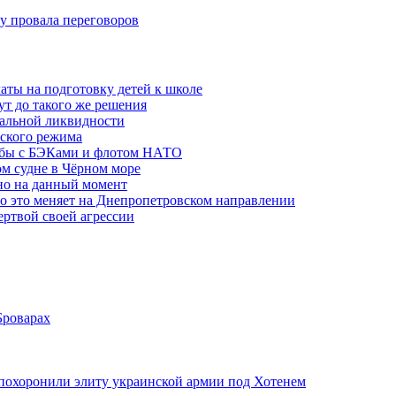
ну провала переговоров
аты на подготовку детей к школе
ут до такого же решения
бальной ликвидности
ского режима
рьбы с БЭКами и флотом НАТО
ом судне в Чёрном море
но на данный момент
то это меняет на Днепропетровском направлении
ертвой своей агрессии
Броварах
похоронили элиту украинской армии под Хотенем