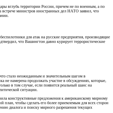
ры вглубь территории России, причем не по военным, а по
а встрече министров иностранных дел НАТО заявил, что
ании.
 беспилотники для атак на русские предприятия, производящие
одтвердил, что Вашингтон давно курирует террористические
 что стало неожиданным и значительным шагом в
ика не намерена продолжать участие в обсуждениях, которые,
олько в том случае, если появится реальный шанс на
литической ситуации.
овила конструктивные предложения к американскому мирному
й план, чтобы сделать его более приемлемым для всех сторон
жению диалога и поиску мирного разрешения текущих