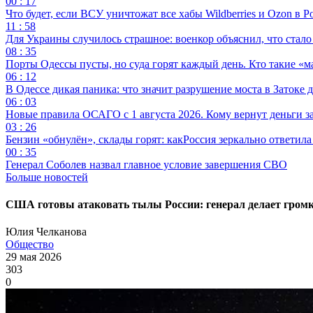
00 : 17
Что будет, если ВСУ уничтожат все хабы Wildberries и Ozon в Р
11 : 58
Для Украины случилось страшное: военкор объяснил, что стал
08 : 35
Порты Одессы пусты, но суда горят каждый день. Кто такие «м
06 : 12
В Одессе дикая паника: что значит разрушение моста в Затоке
06 : 03
Новые правила ОСАГО с 1 августа 2026. Кому вернут деньги за
03 : 26
Бензин «обнулён», склады горят: какРоссия зеркально ответил
00 : 35
Генерал Соболев назвал главное условие завершения СВО
Больше новостей
США готовы атаковать тылы России: генерал делает громк
Юлия Челканова
Общество
29 мая 2026
303
0