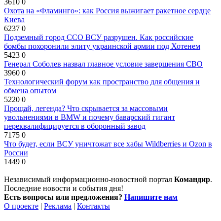
3610
0
Охота на «Фламинго»: как Россия выжигает ракетное сердце
Киева
6237
0
Подземный город ССО ВСУ разрушен. Как российские
бомбы похоронили элиту украинской армии под Хотенем
5423
0
Генерал Соболев назвал главное условие завершения СВО
3960
0
Технологический форум как пространство для общения и
обмена опытом
5220
0
Прощай, легенда? Что скрывается за массовыми
увольнениями в BMW и почему баварский гигант
переквалифицируется в оборонный завод
7175
0
Что будет, если ВСУ уничтожат все хабы Wildberries и Ozon в
России
1449
0
Независимый информационно-новостной портал
Командир
.
Последние новости и события дня!
Есть вопросы или предложения?
Напишите нам
О проекте
|
Реклама
|
Контакты