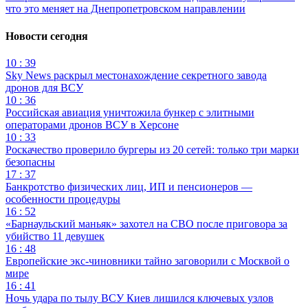
что это меняет на Днепропетровском направлении
Новости сегодня
10 : 39
Sky News раскрыл местонахождение секретного завода
дронов для ВСУ
10 : 36
Российская авиация уничтожила бункер с элитными
операторами дронов ВСУ в Херсоне
10 : 33
Роскачество проверило бургеры из 20 сетей: только три марки
безопасны
17 : 37
Банкротство физических лиц, ИП и пенсионеров —
особенности процедуры
16 : 52
«Барнаульский маньяк» захотел на СВО после приговора за
убийство 11 девушек
16 : 48
Европейские экс-чиновники тайно заговорили с Москвой о
мире
16 : 41
Ночь удара по тылу ВСУ Киев лишился ключевых узлов