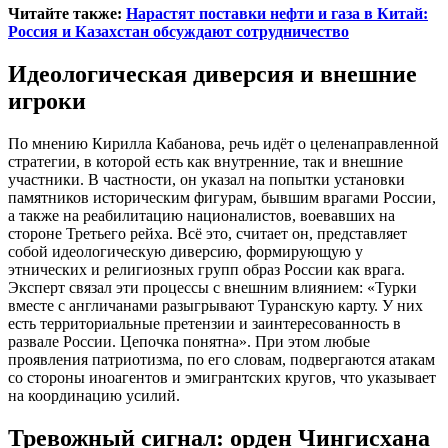
Читайте также:
Нарастят поставки нефти и газа в Китай:
Россия и Казахстан обсуждают сотрудничество
Идеологическая диверсия и внешние
игроки
По мнению Кирилла Кабанова, речь идёт о целенаправленной
стратегии, в которой есть как внутренние, так и внешние
участники. В частности, он указал на попытки установки
памятников историческим фигурам, бывшим врагами России,
а также на реабилитацию националистов, воевавших на
стороне Третьего рейха. Всё это, считает он, представляет
собой идеологическую диверсию, формирующую у
этнических и религиозных групп образ России как врага.
Эксперт связал эти процессы с внешним влиянием: «Турки
вместе с англичанами разыгрывают Туранскую карту. У них
есть территориальные претензии и заинтересованность в
развале России. Цепочка понятна». При этом любые
проявления патриотизма, по его словам, подвергаются атакам
со стороны иноагентов и эмигрантских кругов, что указывает
на координацию усилий.
Тревожный сигнал: орден Чингисхана