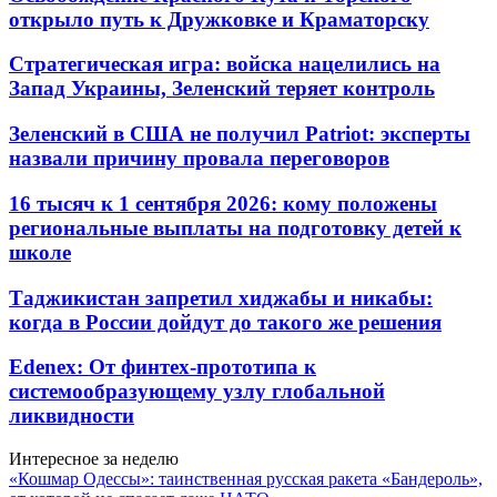
открыло путь к Дружковке и Краматорску
Стратегическая игра: войска нацелились на
Запад Украины, Зеленский теряет контроль
Зеленский в США не получил Patriot: эксперты
назвали причину провала переговоров
16 тысяч к 1 сентября 2026: кому положены
региональные выплаты на подготовку детей к
школе
Таджикистан запретил хиджабы и никабы:
когда в России дойдут до такого же решения
Edenex: От финтех-прототипа к
системообразующему узлу глобальной
ликвидности
Интересное за неделю
«Кошмар Одессы»: таинственная русская ракета «Бандероль»,