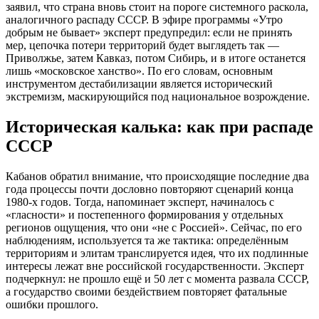
заявил, что страна вновь стоит на пороге системного раскола,
аналогичного распаду СССР. В эфире программы «Утро
добрым не бывает» эксперт предупредил: если не принять
мер, цепочка потери территорий будет выглядеть так —
Приволжье, затем Кавказ, потом Сибирь, и в итоге останется
лишь «московское ханство». По его словам, основным
инструментом дестабилизации является исторический
экстремизм, маскирующийся под национальное возрождение.
Историческая калька: как при распаде
СССР
Кабанов обратил внимание, что происходящие последние два
года процессы почти дословно повторяют сценарий конца
1980-х годов. Тогда, напоминает эксперт, начиналось с
«гласности» и постепенного формирования у отдельных
регионов ощущения, что они «не с Россией». Сейчас, по его
наблюдениям, используется та же тактика: определённым
территориям и элитам транслируется идея, что их подлинные
интересы лежат вне российской государственности. Эксперт
подчеркнул: не прошло ещё и 50 лет с момента развала СССР,
а государство своими бездействием повторяет фатальные
ошибки прошлого.