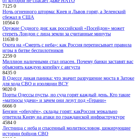
от которой не спасает даже НАТО
7125
0
Ночь огненного шторма: Киев и Львов горят, а Зеленский
сбежал в США
10564
0
Оружие Судного дня: как российский «Посейдон» может
стереть Лондон с лица земли за считанные минуты
11638
0
Охота на «Смерть с неба»: как Россия переписывает правила
игры в битве беспилотников
2259
0
Миллион наличными стал опасен. Почему банки заставят вас
объяснять каждую копейку с августа
8435
0
В Одессе дикая паника: что значит разрушение моста в Затоке
для хода СВО и изоляции ВСУ
9020
0
Порты Одессы пусты, но суда горят каждый день. Кто такие
«матросы удачи» и зачем они лезут под «Герани»
6666
0
Бензин «обнулён», склады горят: какРоссия зеркально
ответила Киеву на атаки по гражданской инфраструктуре
4584
0
Лестница с неба и спасенный молитвословом, шокирующие
истории бойцов СВО