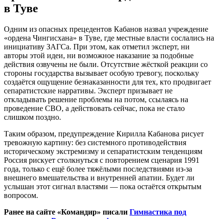
в Туве
Одним из опасных прецедентов Кабанов назвал учреждение
«ордена Чингисхана» в Туве, где местные власти сослались на
инициативу ЗАГСа. При этом, как отметил эксперт, ни
авторы этой идеи, ни возможное наказание за подобные
действия озвучены не были. Отсутствие жёсткой реакции со
стороны государства вызывает особую тревогу, поскольку
создаётся ощущение безнаказанности для тех, кто продвигает
сепаратистские нарративы. Эксперт призывает не
откладывать решение проблемы на потом, ссылаясь на
проведение СВО, а действовать сейчас, пока не стало
слишком поздно.
Таким образом, предупреждение Кирилла Кабанова рисует
тревожную картину: без системного противодействия
историческому экстремизму и сепаратистским тенденциям
Россия рискует столкнуться с повторением сценария 1991
года, только с ещё более тяжёлыми последствиями из-за
внешнего вмешательства и внутренней апатии. Будет ли
услышан этот сигнал властями — пока остаётся открытым
вопросом.
Ранее на сайте «Командир» писали
Гимнастика под