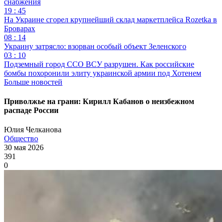
снабжения
19 : 45
На Украине сгорел крупнейший склад маркетплейса Rozetka в
Броварах
08 : 14
Украину затрясло: взорван особый объект Зеленского
03 : 10
Подземный город ССО ВСУ разрушен. Как российские
бомбы похоронили элиту украинской армии под Хотенем
Больше новостей
Приволжье на грани: Кирилл Кабанов о неизбежном
распаде России
Юлия Челканова
Общество
30 мая 2026
391
0