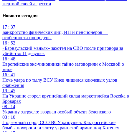
жертвой своей агрессии
Новости сегодня
17 : 37
Банкротство физических лиц, ИП и пенсионеров —
особенности процедуры
16 : 52
«Барнаульский маньяк» захотел на СВО после приговора за
убийство 11 девушек
16 : 48
Европейские экс-чиновники тайно заговорили с Москвой о
мире
16 : 41
Ночь удара по тылу ВСУ Киев лишился ключевых узлов
снабжения
19 : 45
На Украине сгорел крупнейший склад маркетплейса Rozetka в
Броварах
08 : 14
Украину затрясло: взорван особый объект Зеленского
03 : 10
Подземный город ССО ВСУ разрушен. Как российские
бомбы похоронили элиту украинской армии под Хотенем