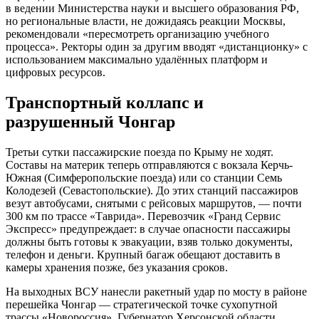
в ведении Министерства науки и высшего образования РФ,
но региональные власти, не дожидаясь реакции Москвы,
рекомендовали «пересмотреть организацию учебного
процесса». Ректоры один за другим вводят «дистанционку» с
использованием максимально удалённых платформ и
цифровых ресурсов.
Транспортный коллапс и
разрушенный Чонгар
Третьи сутки пассажирские поезда по Крыму не ходят.
Составы на материк теперь отправляются с вокзала Керчь-
Южная (Симферопольские поезда) или со станции Семь
Колодезей (Севастопольские). До этих станций пассажиров
везут автобусами, снятыми с рейсовых маршрутов, — почти
300 км по трассе «Таврида». Перевозчик «Гранд Сервис
Экспресс» предупреждает: в случае опасности пассажиры
должны быть готовы к эвакуации, взяв только документы,
телефон и деньги. Крупный багаж обещают доставить в
камеры хранения позже, без указания сроков.
На выходных ВСУ нанесли ракетный удар по мосту в районе
перешейка Чонгар — стратегической точке сухопутной
трассы «Новороссия». Губернатор Херсонской области