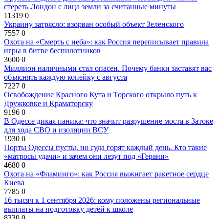
стереть Лондон с лица земли за считанные минуты
11319
0
Украину затрясло: взорван особый объект Зеленского
7557
0
Охота на «Смерть с неба»: как Россия переписывает правила
игры в битве беспилотников
3600
0
Миллион наличными стал опасен. Почему банки заставят вас
объяснять каждую копейку с августа
7227
0
Освобождение Красного Кута и Торского открыло путь к
Дружковке и Краматорску
9196
0
В Одессе дикая паника: что значит разрушение моста в Затоке
для хода СВО и изоляции ВСУ
1930
0
Порты Одессы пусты, но суда горят каждый день. Кто такие
«матросы удачи» и зачем они лезут под «Герани»
4680
0
Охота на «Фламинго»: как Россия выжигает ракетное сердце
Киева
7785
0
16 тысяч к 1 сентября 2026: кому положены региональные
выплаты на подготовку детей к школе
8330
0