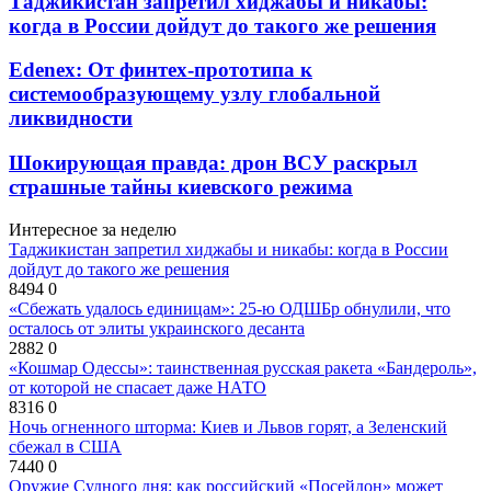
Таджикистан запретил хиджабы и никабы:
когда в России дойдут до такого же решения
Edenex: От финтех-прототипа к
системообразующему узлу глобальной
ликвидности
Шокирующая правда: дрон ВСУ раскрыл
страшные тайны киевского режима
Интересное за неделю
Таджикистан запретил хиджабы и никабы: когда в России
дойдут до такого же решения
8494
0
«Сбежать удалось единицам»: 25-ю ОДШБр обнулили, что
осталось от элиты украинского десанта
2882
0
«Кошмар Одессы»: таинственная русская ракета «Бандероль»,
от которой не спасает даже НАТО
8316
0
Ночь огненного шторма: Киев и Львов горят, а Зеленский
сбежал в США
7440
0
Оружие Судного дня: как российский «Посейдон» может