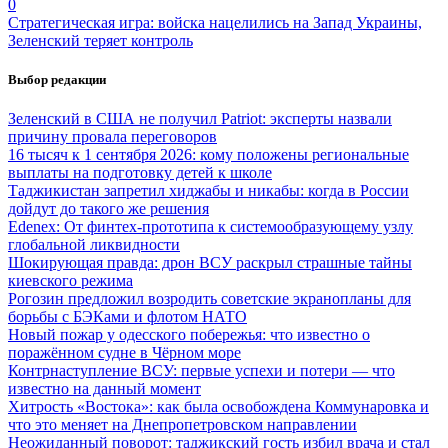
0
Стратегическая игра: войска нацелились на Запад Украины,
Зеленский теряет контроль
Выбор редакции
Зеленский в США не получил Patriot: эксперты назвали
причину провала переговоров
16 тысяч к 1 сентября 2026: кому положены региональные
выплаты на подготовку детей к школе
Таджикистан запретил хиджабы и никабы: когда в России
дойдут до такого же решения
Edenex: От финтех-прототипа к системообразующему узлу
глобальной ликвидности
Шокирующая правда: дрон ВСУ раскрыл страшные тайны
киевского режима
Рогозин предложил возродить советские экранопланы для
борьбы с БЭКами и флотом НАТО
Новый пожар у одесского побережья: что известно о
поражённом судне в Чёрном море
Контрнаступление ВСУ: первые успехи и потери — что
известно на данный момент
Хитрость «Востока»: как была освобождена Коммунаровка и
что это меняет на Днепропетровском направлении
Неожиданный поворот: таджикский гость избил врача и стал