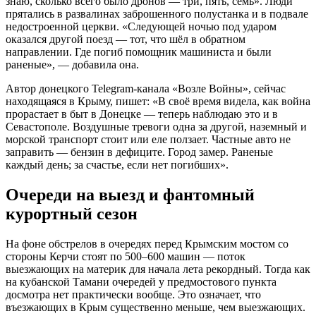
знаю, сколько всего было дронов — три, пять, семь». Люди
прятались в развалинах заброшенного полустанка и в подвале
недостроенной церкви. «Следующей ночью под ударом
оказался другой поезд — тот, что шёл в обратном
направлении. Где погиб помощник машиниста и были
раненые», — добавила она.
Автор донецкого Telegram-канала «Возле Войны», сейчас
находящаяся в Крыму, пишет: «В своё время видела, как война
прорастает в быт в Донецке — теперь наблюдаю это и в
Севастополе. Воздушные тревоги одна за другой, наземный и
морской транспорт стоит или еле ползает. Частные авто не
заправить — бензин в дефиците. Город замер. Раненые
каждый день; за счастье, если нет погибших».
Очереди на выезд и фантомный
курортный сезон
На фоне обстрелов в очередях перед Крымским мостом со
стороны Керчи стоят по 500–600 машин — поток
выезжающих на материк для начала лета рекордный. Тогда как
на кубанской Тамани очередей у предмостового пункта
досмотра нет практически вообще. Это означает, что
въезжающих в Крым существенно меньше, чем выезжающих.