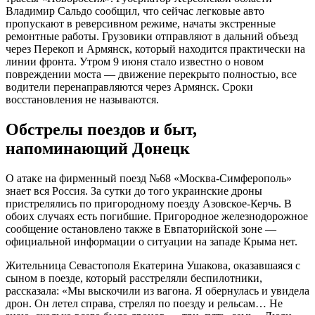
Владимир Сальдо сообщил, что сейчас легковые авто
пропускают в реверсивном режиме, начаты экстренные
ремонтные работы. Грузовики отправляют в дальний объезд
через Перекоп и Армянск, который находится практически на
линии фронта. Утром 9 июня стало известно о новом
повреждении моста — движение перекрыто полностью, все
водители перенаправляются через Армянск. Сроки
восстановления не называются.
Обстрелы поездов и быт,
напоминающий Донецк
О атаке на фирменный поезд №68 «Москва-Симферополь»
знает вся Россия. За сутки до того украинские дроны
пристрелялись по пригородному поезду Азовское-Керчь. В
обоих случаях есть погибшие. Пригородное железнодорожное
сообщение остановлено также в Евпаторийской зоне —
официальной информации о ситуации на западе Крыма нет.
Жительница Севастополя Екатерина Ушакова, оказавшаяся с
сыном в поезде, который расстреляли беспилотники,
рассказала: «Мы выскочили из вагона. Я обернулась и увидела
дрон. Он летел справа, стрелял по поезду и рельсам… Не