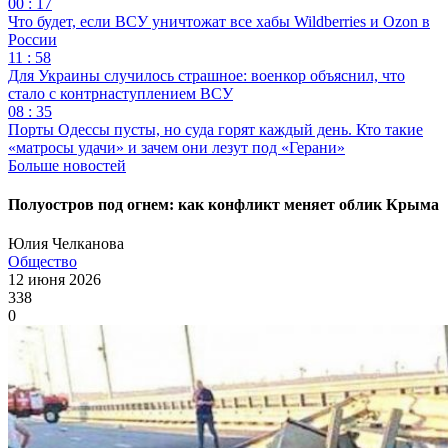
00 : 17
Что будет, если ВСУ уничтожат все хабы Wildberries и Ozon в
России
11 : 58
Для Украины случилось страшное: военкор объяснил, что
стало с контрнаступлением ВСУ
08 : 35
Порты Одессы пусты, но суда горят каждый день. Кто такие
«матросы удачи» и зачем они лезут под «Герани»
Больше новостей
Полуостров под огнем: как конфликт меняет облик Крыма
Юлия Челканова
Общество
12 июня 2026
338
0