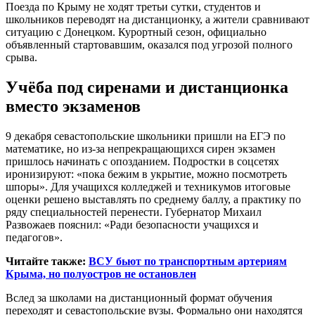
Поезда по Крыму не ходят третьи сутки, студентов и
школьников переводят на дистанционку, а жители сравнивают
ситуацию с Донецком. Курортный сезон, официально
объявленный стартовавшим, оказался под угрозой полного
срыва.
Учёба под сиренами и дистанционка
вместо экзаменов
9 декабря севастопольские школьники пришли на ЕГЭ по
математике, но из-за непрекращающихся сирен экзамен
пришлось начинать с опозданием. Подростки в соцсетях
иронизируют: «пока бежим в укрытие, можно посмотреть
шпоры». Для учащихся колледжей и техникумов итоговые
оценки решено выставлять по среднему баллу, а практику по
ряду специальностей перенести. Губернатор Михаил
Развожаев пояснил: «Ради безопасности учащихся и
педагогов».
Читайте также:
ВСУ бьют по транспортным артериям
Крыма, но полуостров не остановлен
Вслед за школами на дистанционный формат обучения
переходят и севастопольские вузы. Формально они находятся