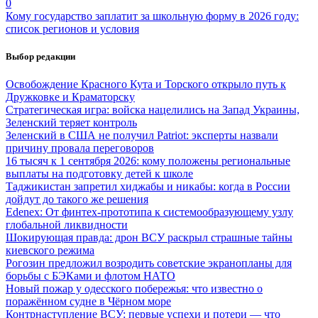
0
Кому государство заплатит за школьную форму в 2026 году:
список регионов и условия
Выбор редакции
Освобождение Красного Кута и Торского открыло путь к
Дружковке и Краматорску
Стратегическая игра: войска нацелились на Запад Украины,
Зеленский теряет контроль
Зеленский в США не получил Patriot: эксперты назвали
причину провала переговоров
16 тысяч к 1 сентября 2026: кому положены региональные
выплаты на подготовку детей к школе
Таджикистан запретил хиджабы и никабы: когда в России
дойдут до такого же решения
Edenex: От финтех-прототипа к системообразующему узлу
глобальной ликвидности
Шокирующая правда: дрон ВСУ раскрыл страшные тайны
киевского режима
Рогозин предложил возродить советские экранопланы для
борьбы с БЭКами и флотом НАТО
Новый пожар у одесского побережья: что известно о
поражённом судне в Чёрном море
Контрнаступление ВСУ: первые успехи и потери — что