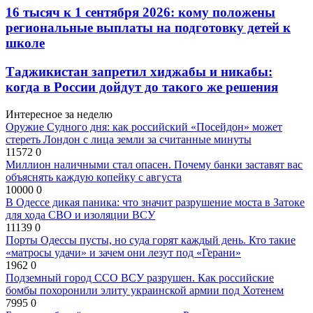
16 тысяч к 1 сентября 2026: кому положены
региональные выплаты на подготовку детей к
школе
Таджикистан запретил хиджабы и никабы:
когда в России дойдут до такого же решения
Интересное за неделю
Оружие Судного дня: как российский «Посейдон» может
стереть Лондон с лица земли за считанные минуты
11572
0
Миллион наличными стал опасен. Почему банки заставят вас
объяснять каждую копейку с августа
10000
0
В Одессе дикая паника: что значит разрушение моста в Затоке
для хода СВО и изоляции ВСУ
11139
0
Порты Одессы пусты, но суда горят каждый день. Кто такие
«матросы удачи» и зачем они лезут под «Герани»
1962
0
Подземный город ССО ВСУ разрушен. Как российские
бомбы похоронили элиту украинской армии под Хотенем
7995
0