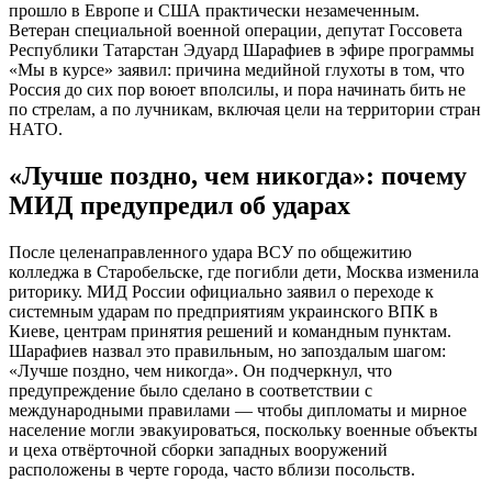
прошло в Европе и США практически незамеченным.
Ветеран специальной военной операции, депутат Госсовета
Республики Татарстан Эдуард Шарафиев в эфире программы
«Мы в курсе» заявил: причина медийной глухоты в том, что
Россия до сих пор воюет вполсилы, и пора начинать бить не
по стрелам, а по лучникам, включая цели на территории стран
НАТО.
«Лучше поздно, чем никогда»: почему
МИД предупредил об ударах
После целенаправленного удара ВСУ по общежитию
колледжа в Старобельске, где погибли дети, Москва изменила
риторику. МИД России официально заявил о переходе к
системным ударам по предприятиям украинского ВПК в
Киеве, центрам принятия решений и командным пунктам.
Шарафиев назвал это правильным, но запоздалым шагом:
«Лучше поздно, чем никогда». Он подчеркнул, что
предупреждение было сделано в соответствии с
международными правилами — чтобы дипломаты и мирное
население могли эвакуироваться, поскольку военные объекты
и цеха отвёрточной сборки западных вооружений
расположены в черте города, часто вблизи посольств.