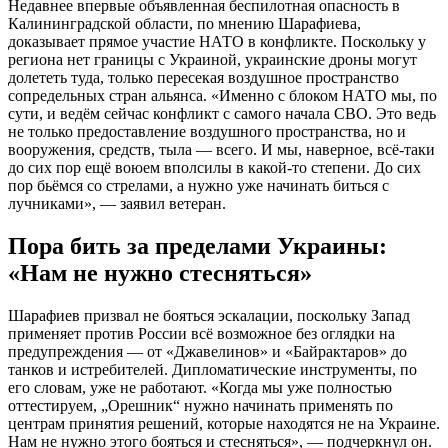
Недавнее впервые объявленная беспилотная опасность в
Калининградской области, по мнению Шарафиева,
доказывает прямое участие НАТО в конфликте. Поскольку у
региона нет границы с Украиной, украинские дроны могут
долететь туда, только пересекая воздушное пространство
сопредельных стран альянса. «Именно с блоком НАТО мы, по
сути, и ведём сейчас конфликт с самого начала СВО. Это ведь
не только предоставление воздушного пространства, но и
вооружения, средств, тыла — всего. И мы, наверное, всё-таки
до сих пор ещё воюем вполсилы в какой-то степени. До сих
пор бьёмся со стрелами, а нужно уже начинать биться с
лучниками», — заявил ветеран.
Пора бить за пределами Украины:
«Нам не нужно стесняться»
Шарафиев призвал не бояться эскалации, поскольку Запад
применяет против России всё возможное без оглядки на
предупреждения — от «Джавелинов» и «Байрактаров» до
танков и истребителей. Дипломатические инструменты, по
его словам, уже не работают. «Когда мы уже полностью
оттестируем, „Орешник“ нужно начинать применять по
центрам принятия решений, которые находятся не на Украине.
Нам не нужно этого бояться и стесняться», — подчеркнул он.