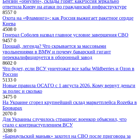
Бензин «обнулён», склады горят: какРоссия зеркально
ответила Киеву на атаки по гражданской инфраструктуре
8557
0
Охота на «Фламинго»: как Россия выжигает ракетное сердце
Киева
4508
0
Генерал Соболев назвал главное условие завершения СВО
9457
0
Прощай, легенда? Что скрывается за массовыми
увольнениями в BMW и почему баварский гигант
переквалифицируется в оборонный завод
8602
0
Что будет, если ВСУ уничтожат все хабы Wildberries и Ozon в
России
5133
0
Новые правила ОСАГО с 1 августа 2026. Кому вернут деньги
за полис и сколько
3475
0
На Украине сгорел крупнейший склад маркетплейса Rozetka в
Броварах
2070
0
Для Украины случилось страшное: военкор объяснил, что
стало с контрнаступлением ВСУ
3288
0
«Барнаульский маньяк» захотел на СВО после приговора за