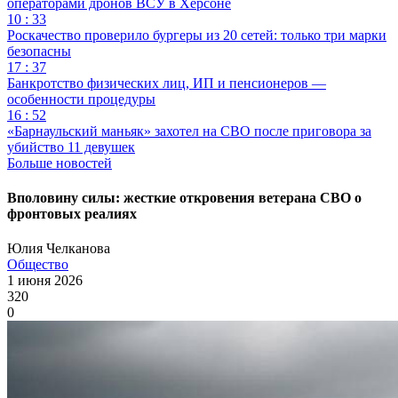
операторами дронов ВСУ в Херсоне
10 : 33
Роскачество проверило бургеры из 20 сетей: только три марки
безопасны
17 : 37
Банкротство физических лиц, ИП и пенсионеров —
особенности процедуры
16 : 52
«Барнаульский маньяк» захотел на СВО после приговора за
убийство 11 девушек
Больше новостей
Вполовину силы: жесткие откровения ветерана СВО о
фронтовых реалиях
Юлия Челканова
Общество
1 июня 2026
320
0