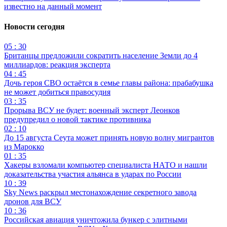
известно на данный момент
Новости сегодня
05 : 30
Британцы предложили сократить население Земли до 4
миллиардов: реакция эксперта
04 : 45
Дочь героя СВО остаётся в семье главы района: прабабушка
не может добиться правосудия
03 : 35
Прорыва ВСУ не будет: военный эксперт Леонков
предупредил о новой тактике противника
02 : 10
До 15 августа Сеута может принять новую волну мигрантов
из Марокко
01 : 35
Хакеры взломали компьютер специалиста НАТО и нашли
доказательства участия альянса в ударах по России
10 : 39
Sky News раскрыл местонахождение секретного завода
дронов для ВСУ
10 : 36
Российская авиация уничтожила бункер с элитными