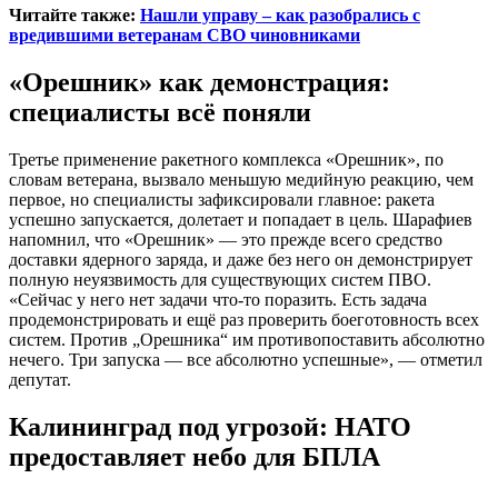
Читайте также:
Нашли управу – как разобрались с
вредившими ветеранам СВО чиновниками
«Орешник» как демонстрация:
специалисты всё поняли
Третье применение ракетного комплекса «Орешник», по
словам ветерана, вызвало меньшую медийную реакцию, чем
первое, но специалисты зафиксировали главное: ракета
успешно запускается, долетает и попадает в цель. Шарафиев
напомнил, что «Орешник» — это прежде всего средство
доставки ядерного заряда, и даже без него он демонстрирует
полную неуязвимость для существующих систем ПВО.
«Сейчас у него нет задачи что-то поразить. Есть задача
продемонстрировать и ещё раз проверить боеготовность всех
систем. Против „Орешника“ им противопоставить абсолютно
нечего. Три запуска — все абсолютно успешные», — отметил
депутат.
Калининград под угрозой: НАТО
предоставляет небо для БПЛА