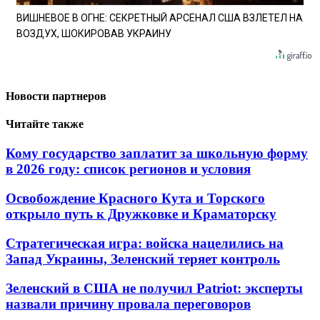
ВИШНЕВОЕ В ОГНЕ: СЕКРЕТНЫЙ АРСЕНАЛ США ВЗЛЕТЕЛ НА
ВОЗДУХ, ШОКИРОВАВ УКРАИНУ
Новости партнеров
Читайте также
Кому государство заплатит за школьную форму
в 2026 году: список регионов и условия
Освобождение Красного Кута и Торского
открыло путь к Дружковке и Краматорску
Стратегическая игра: войска нацелились на
Запад Украины, Зеленский теряет контроль
Зеленский в США не получил Patriot: эксперты
назвали причину провала переговоров