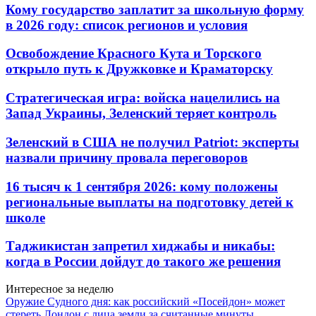
Кому государство заплатит за школьную форму
в 2026 году: список регионов и условия
Освобождение Красного Кута и Торского
открыло путь к Дружковке и Краматорску
Стратегическая игра: войска нацелились на
Запад Украины, Зеленский теряет контроль
Зеленский в США не получил Patriot: эксперты
назвали причину провала переговоров
16 тысяч к 1 сентября 2026: кому положены
региональные выплаты на подготовку детей к
школе
Таджикистан запретил хиджабы и никабы:
когда в России дойдут до такого же решения
Интересное за неделю
Оружие Судного дня: как российский «Посейдон» может
стереть Лондон с лица земли за считанные минуты