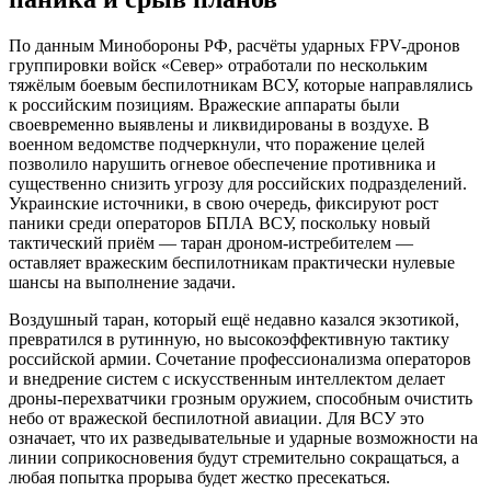
По данным Минобороны РФ, расчёты ударных FPV-дронов
группировки войск «Север» отработали по нескольким
тяжёлым боевым беспилотникам ВСУ, которые направлялись
к российским позициям. Вражеские аппараты были
своевременно выявлены и ликвидированы в воздухе. В
военном ведомстве подчеркнули, что поражение целей
позволило нарушить огневое обеспечение противника и
существенно снизить угрозу для российских подразделений.
Украинские источники, в свою очередь, фиксируют рост
паники среди операторов БПЛА ВСУ, поскольку новый
тактический приём — таран дроном-истребителем —
оставляет вражеским беспилотникам практически нулевые
шансы на выполнение задачи.
Воздушный таран, который ещё недавно казался экзотикой,
превратился в рутинную, но высокоэффективную тактику
российской армии. Сочетание профессионализма операторов
и внедрение систем с искусственным интеллектом делает
дроны-перехватчики грозным оружием, способным очистить
небо от вражеской беспилотной авиации. Для ВСУ это
означает, что их разведывательные и ударные возможности на
линии соприкосновения будут стремительно сокращаться, а
любая попытка прорыва будет жестко пресекаться.