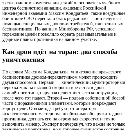
эксклюзивном комментарии для aif.ru основатель учебного
центра беспилотной авиации, академик Российской
инженерной академии Максим Кондратьев, такие воздушные
бои в зоне СВО перестали быть редкостью — они ведутся с
помощью специальных дронов-истребителей, или зенитных
беспилотников. По данным Минобороны РФ, успешное
поражение целей позволило сорвать разведывательные и
ударные планы противника на данном участке.
Как дрон идёт на таран: два способа
уничтожения
По словам Максима Кондратьева, уничтожение вражеского
беспилотника дроном-перехватчиком может происходить
двумя способами. Первый — кинетический: мультироторный
перехватчик на высокой скорости врезается в дрон
самолётного типа, нарушая целостность его конструкции,
после чего тот падает. Второй — подрыв собственной боевой
части с поражающими элементами, которые повреждают
корпус цели. Оба метода требуют от оператора
исключительного мастерства: необходимо обнаружить дрон
противника, догнать его на огромных скоростях и точно
выполнить маневр. Эксперт подчеркнул, что важна не только
техническая подготовка, но и хорошее физическое состояние