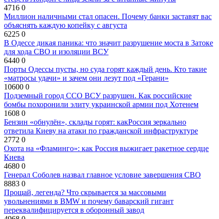
4716
0
Миллион наличными стал опасен. Почему банки заставят вас
объяснять каждую копейку с августа
6225
0
В Одессе дикая паника: что значит разрушение моста в Затоке
для хода СВО и изоляции ВСУ
6440
0
Порты Одессы пусты, но суда горят каждый день. Кто такие
«матросы удачи» и зачем они лезут под «Герани»
10600
0
Подземный город ССО ВСУ разрушен. Как российские
бомбы похоронили элиту украинской армии под Хотенем
1608
0
Бензин «обнулён», склады горят: какРоссия зеркально
ответила Киеву на атаки по гражданской инфраструктуре
2772
0
Охота на «Фламинго»: как Россия выжигает ракетное сердце
Киева
4680
0
Генерал Соболев назвал главное условие завершения СВО
8883
0
Прощай, легенда? Что скрывается за массовыми
увольнениями в BMW и почему баварский гигант
переквалифицируется в оборонный завод
4968
0