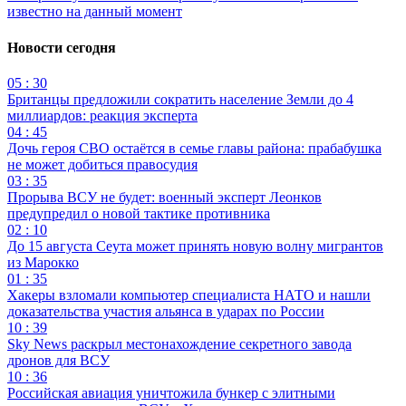
известно на данный момент
Новости сегодня
05 : 30
Британцы предложили сократить население Земли до 4
миллиардов: реакция эксперта
04 : 45
Дочь героя СВО остаётся в семье главы района: прабабушка
не может добиться правосудия
03 : 35
Прорыва ВСУ не будет: военный эксперт Леонков
предупредил о новой тактике противника
02 : 10
До 15 августа Сеута может принять новую волну мигрантов
из Марокко
01 : 35
Хакеры взломали компьютер специалиста НАТО и нашли
доказательства участия альянса в ударах по России
10 : 39
Sky News раскрыл местонахождение секретного завода
дронов для ВСУ
10 : 36
Российская авиация уничтожила бункер с элитными