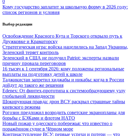
0
Кому государство заплатит за школьную форму в 2026 году:
список регионов и условия
Выбор редакции
Освобождение Красного Кута и Торского открыло путь к
Дружковке и Краматорску
Стратегическая игра: войска нацелились на Запад Украины,
Зеленский теряет контроль
Зеленский в США не получил Patriot: эксперты назвали
причину провала переговоров
16 тысяч к 1 сентября 2026: кому положены региональные
выплаты на подготовку детей к школе
Таджикистан запретил хиджабы и никабы: когда в России
дойдут до такого же решения
Edenex: От финтех-прототипа к системообразующему узлу
глобальной ликвидности
Шокирующая правда: дрон ВСУ раскрыл страшные тайны
киевского режима
Рогозин предложил возродить советские экранопланы для
борьбы с БЭКами и флотом НАТО
Новый пожар у одесского побережья: что известно о
поражённом судне в Чёрном море
Контрнаступление ВСУ: первые успехи и потери — что