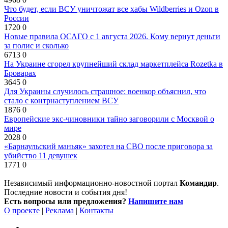
Что будет, если ВСУ уничтожат все хабы Wildberries и Ozon в
России
1720
0
Новые правила ОСАГО с 1 августа 2026. Кому вернут деньги
за полис и сколько
6713
0
На Украине сгорел крупнейший склад маркетплейса Rozetka в
Броварах
3645
0
Для Украины случилось страшное: военкор объяснил, что
стало с контрнаступлением ВСУ
1876
0
Европейские экс-чиновники тайно заговорили с Москвой о
мире
2028
0
«Барнаульский маньяк» захотел на СВО после приговора за
убийство 11 девушек
1771
0
Независимый информационно-новостной портал
Командир
.
Последние новости и события дня!
Есть вопросы или предложения?
Напишите нам
О проекте
|
Реклама
|
Контакты