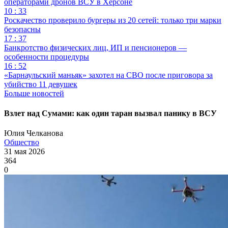
операторами дронов ВСУ в Херсоне
10 : 33
Роскачество проверило бургеры из 20 сетей: только три марки
безопасны
17 : 37
Банкротство физических лиц, ИП и пенсионеров —
особенности процедуры
16 : 52
«Барнаульский маньяк» захотел на СВО после приговора за
убийство 11 девушек
Больше новостей
Взлет над Сумами: как один таран вызвал панику в ВСУ
Юлия Челканова
Общество
31 мая 2026
364
0