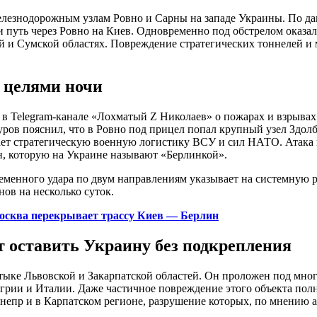
железнодорожным узлам Ровно и Сарны на западе Украины. По д
 путь через Ровно на Киев. Одновременно под обстрелом оказал
ой и Сумской областях. Повреждение стратегических тоннелей и 
 целями ночи
в Telegram-канале «Лохматый Z Николаев» о пожарах и взрывах
ров пояснил, что в Ровно под прицел попал крупный узел Здол
ет стратегическую военную логистику ВСУ и сил НАТО. Атака н
, которую на Украине называют «Берлинкой».
еменного удара по двум направлениям указывает на системную 
ов на несколько суток.
Москва перекрывает трассу Киев — Берлин
т оставить Украину без подкрепления
стыке Львовской и Закарпатской областей. Он проложен под м
грии и Италии. Даже частичное повреждение этого объекта полн
Днепр и в Карпатском регионе, разрушение которых, по мнению 