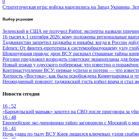
0
Стратегическая игра: войска нацелились на Запад Украины, Зе
Выбор редакции
Зеленский в США не получил Patriot: эксперты назвали причи
16 тысяч к 1 сентября 2026: кому положены региональные выпл
Таджикистан запретил хиджабы и никабы: когда в России дойд
Edenex: От финтех-прототипа к системообразующему узлу гло
Шокирующая правда: дрон ВСУ раскрыл страшные тайны киев
Рогозин предложил возродить советские экранопланы для бо
Новый пожар у одесского побережья: что известно о поражённ
Контрнаступление ВСУ: первые успехи и потери — что извест
Хитрость «Востока»: как была освобождена Коммунаровка и ч
Неожиданный поворот: таджикский гость избил врача и стал ж
Новости сегодня
16 : 52
«Барнаульский маньяк» захотел на СВО после приговора за уби
16 : 48
Европейские экс-чиновники тайно заговорили с Москвой о ми
16 : 41
Ночь удара по тылу ВСУ Киев лишился ключевых узлов снабж