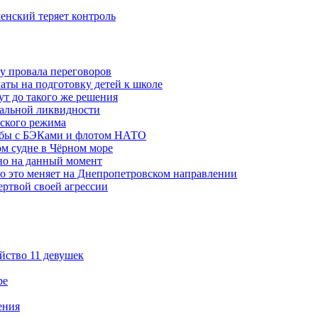
ленский теряет контроль
ну провала переговоров
аты на подготовку детей к школе
ут до такого же решения
бальной ликвидности
ского режима
рьбы с БЭКами и флотом НАТО
ом судне в Чёрном море
но на данный момент
то это меняет на Днепропетровском направлении
ертвой своей агрессии
йство 11 девушек
ре
ения