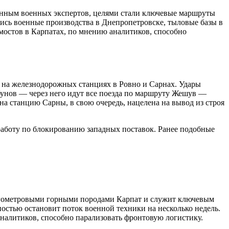
анным военных экспертов, целями стали ключевые маршруты
ись военные производства в Днепропетровске, тыловые базы в
мостов в Карпатах, по мнению аналитиков, способно
 на железнодорожных станциях в Ровно и Сарнах. Удары
бунов — через него идут все поезда по маршруту Жешув —
а станцию Сарны, в свою очередь, нацелена на вывод из строя
работу по блокированию западных поставок. Ранее подобные
ногометровыми горными породами Карпат и служит ключевым
остью остановит поток военной техники на несколько недель.
аналитиков, способно парализовать фронтовую логистику.