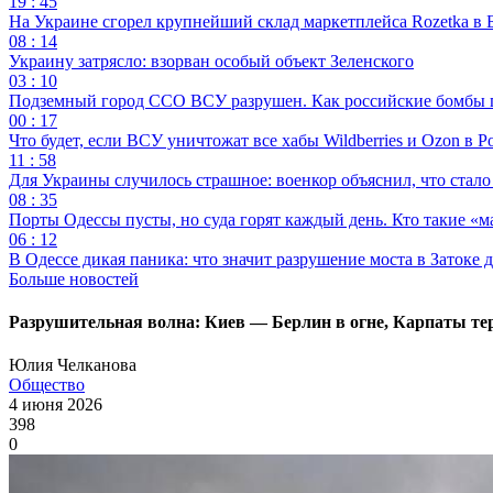
19 : 45
На Украине сгорел крупнейший склад маркетплейса Rozetka в 
08 : 14
Украину затрясло: взорван особый объект Зеленского
03 : 10
Подземный город ССО ВСУ разрушен. Как российские бомбы 
00 : 17
Что будет, если ВСУ уничтожат все хабы Wildberries и Ozon в Р
11 : 58
Для Украины случилось страшное: военкор объяснил, что стал
08 : 35
Порты Одессы пусты, но суда горят каждый день. Кто такие «м
06 : 12
В Одессе дикая паника: что значит разрушение моста в Затоке
Больше новостей
Разрушительная волна: Киев — Берлин в огне, Карпаты те
Юлия Челканова
Общество
4 июня 2026
398
0