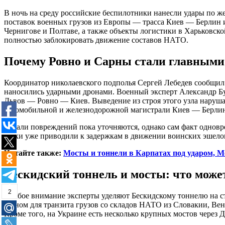
В ночь на среду российские беспилотники нанесли удары по 
поставок военных грузов из Европы — трасса Киев — Берлин и
Чернигове и Полтаве, а также объекты логистики в Харьковск
полностью заблокировать движение составов НАТО.
Почему Ровно и Сарны стали главными
Координатор николаевского подполья Сергей Лебедев сообщил 
наносились ударными дронами. Военный эксперт Александр Бу
Львов — Ровно — Киев. Выведение из строя этого узла наруша
автомобильной и железнодорожной магистрали Киев — Берлин
Детали повреждений пока уточняются, однако сам факт одновр
атаки уже приводили к задержкам в движении воинских эшелон
Читайте также:
Мосты и тоннели в Карпатах под ударом, 
Бескидский тоннель и мосты: что може
2
Особое внимание эксперты уделяют Бескидскому тоннелю на 
звеном для транзита грузов со складов НАТО из Словакии, Вен
Кроме того, на Украине есть несколько крупных мостов через 