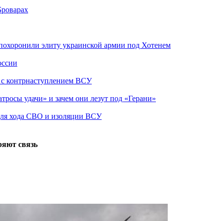
Броварах
похоронили элиту украинской армии под Хотенем
оссии
о с контрнаступлением ВСУ
атросы удачи» и зачем они лезут под «Герани»
 для хода СВО и изоляции ВСУ
ряют связь