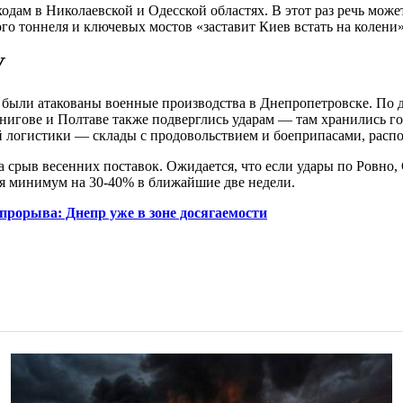
одам в Николаевской и Одесской областях. В этот раз речь мож
го тоннеля и ключевых мостов «заставит Киев встать на колени»
У
были атакованы военные производства в Днепропетровске. По д
нигове и Полтаве также подверглись ударам — там хранились г
 логистики — склады с продовольствием и боеприпасами, распо
 срыв весенних поставок. Ожидается, что если удары по Ровно,
ся минимум на 30-40% в ближайшие две недели.
 прорыва: Днепр уже в зоне досягаемости