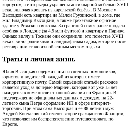
корпусом, а интерьеры украшены антикварной мебелью XVIII
века, включая кровать из карельской берёзы. В Москве у
Высоцкой есть квартира на Малой Грузинской, в доме, где
жил Владимир Высоцкий, а также трёхэтажное офисное
здание у Рижского вокзала. За границей семья ранее продала
особняк в Лондоне (за 4,5 млн фунтов) и квартиру в Париже.
Однако виллу в Тоскане они сохранили: это поместье XVIII
века с виноградниками и ландшафтным садом, которое после
реставрации стало излюбленным местом отдыха.
Траты и личная жизнь
Юлия Высоцкая содержит штат из личных помощников,
юристов и водителей, каждый из которых имеет
корпоративную почту. Самой серьёзной статьёй расходов
является уход за дочерью Марией, которая вот уже 13 лет
находится в коме после страшной аварии во Франции. В
подтверждение официальных данных о доходах, на 22-
летнего сына Петра оформлено ИП в сфере интернет-
торговли. При этом сама Высоцкая и её 88-летний муж
Андрей Кончаловский имеют второе гражданство Франции,
что позволяет им беспрепятственно путешествовать по
Европе.