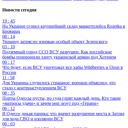
Новости сегодня
19 : 45
На Украине сгорел крупнейший склад маркетплейса Rozetka в
Броварах
08 : 14
Украину затрясло: взорван особый объект Зеленского
03 : 10
Подземный город ССО ВСУ разрушен. Как российские
бомбы похоронили элиту украинской армии под Хотенем
00 : 17
Что будет, если ВСУ уничтожат все хабы Wildberries и Ozon в
России
11 : 58
Для Украины случилось страшное: военкор объяснил, что
стало с контрнаступлением ВСУ
08 : 35
Порты Одессы пусты, но суда горят каждый день. Кто такие
«матросы удачи» и зачем они лезут под «Герани»
06 : 12
В Одессе дикая паника: что значит разрушение моста в Затоке
для хода СВО и изоляции ВСУ
06 : 03