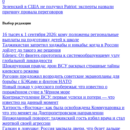
0
Зеленский в США не получил Patriot: эксперты назвали
причину провала переговоров
Выбор редакции
16 тысяч к 1 сентября 2026: кому положены региональные
выплаты на подготовку детей к школе
Таджикистан запретил хиджабы и никабы: когда в России
дойдут до такого же решения
Edenex: От финтех-прототипа к системообразующему узлу
глобальной ликвидности
Шокирующая правда: дрон ВСУ раскрыл страшные тайны
киевского режима
Рогозин предложил возродить советские экранопланы для
борьбы с БЭКами и флотом НАТО
Новый пожар у одесского побережья: что известно о
поражённом судне в Чёрном море
Контрнаступление ВСУ: первые успехи и потери — что
известно на данный момент
Хитрость «Востока»: как была освобождена Коммунаровка и
что это меняет на Днепропетровском направлении
Неожиданный поворот: таджикский гость избил врача и стал
жертвой своей агрессии
Галкин в ловушке: Россия закрыла двери, что будет дальше