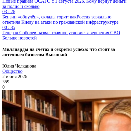
Новые правила ОСАГО с 1 августа 2026. Кому вернут деньги
за полис и сколько
03 : 26
Бензин «обнулён», склады горят: какРоссия зеркально
ответила Киеву на атаки по гражданской инфраструктуре
00 : 35
Генерал Соболев назвал главное условие завершения СВО
Больше новостей
Миллиарды на счетах и секреты успеха: что стоит за
аптечным бизнесом Высоцкой
Юлия Челканова
Общество
2 июня 2026
359
0