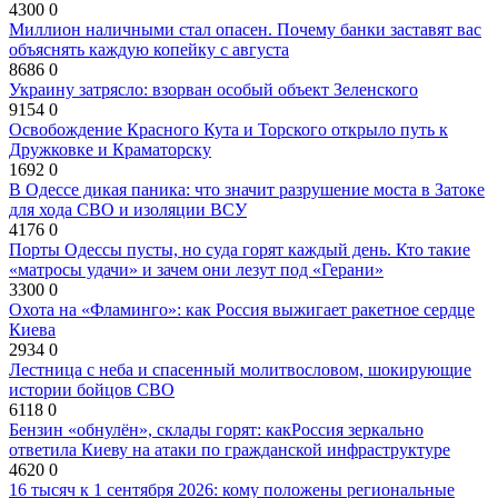
4300
0
Миллион наличными стал опасен. Почему банки заставят вас
объяснять каждую копейку с августа
8686
0
Украину затрясло: взорван особый объект Зеленского
9154
0
Освобождение Красного Кута и Торского открыло путь к
Дружковке и Краматорску
1692
0
В Одессе дикая паника: что значит разрушение моста в Затоке
для хода СВО и изоляции ВСУ
4176
0
Порты Одессы пусты, но суда горят каждый день. Кто такие
«матросы удачи» и зачем они лезут под «Герани»
3300
0
Охота на «Фламинго»: как Россия выжигает ракетное сердце
Киева
2934
0
Лестница с неба и спасенный молитвословом, шокирующие
истории бойцов СВО
6118
0
Бензин «обнулён», склады горят: какРоссия зеркально
ответила Киеву на атаки по гражданской инфраструктуре
4620
0
16 тысяч к 1 сентября 2026: кому положены региональные