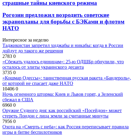
страшные тайны киевского режима
Рогозин предложил возродить советские
экранопланы для борьбы с БЭКами и флотом
НАТО
Интересное за неделю
Таджикистан запретил хиджабы и никабы: когда в России
дойдут до такого же решения
2783
0
«Сбежать удалось единицам»: 25-ю ОДШБр обнулили, что
осталось от элиты украинского десанта
3735
0
«Кошмар Одессы»: таинственная русская ракета «Бандероль»,
от которой не спасает даже НАТО
10406
0
Ночь огненного шторма: Киев и Львов горят, а Зеленский
сбежал в США
6960
0
Оружие Судного дня: как российский «Посейдон» может
стереть Лондон с лица земли за считанные минуты
7956
0
Охота на «Смерть с неба»: как Россия переписывает правила
игры в битве беспилотников