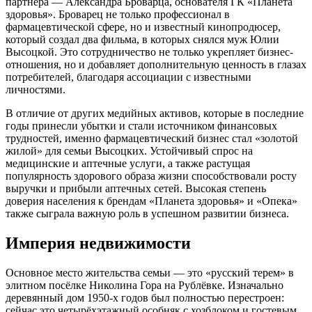
партнёра — Александра Броварца, основателя ГК «Планета
здоровья». Броварец не только профессионал в
фармацевтической сфере, но и известный кинопродюсер,
который создал два фильма, в которых снялся муж Юлии
Высоцкой. Это сотрудничество не только укрепляет бизнес-
отношения, но и добавляет дополнительную ценность в глазах
потребителей, благодаря ассоциации с известными
личностями.
В отличие от других медийных активов, которые в последние
годы принесли убытки и стали источником финансовых
трудностей, именно фармацевтический бизнес стал «золотой
жилой» для семьи Высоцких. Устойчивый спрос на
медицинские и аптечные услуги, а также растущая
популярность здорового образа жизни способствовали росту
выручки и прибыли аптечных сетей. Высокая степень
доверия населения к брендам «Планета здоровья» и «Опека»
также сыграла важную роль в успешном развитии бизнеса.
Империя недвижимости
Основное место жительства семьи — это «русский терем» в
элитном посёлке Николина Гора на Рублёвке. Изначально
деревянный дом 1950-х годов был полностью перестроен:
сейчас это четырёхэтажный особняк с хозблоком и гостевым