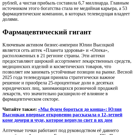
рублей, а чистая прибыль составила 6,7 миллиарда. Главным
источником этого богатства стала не медийная карьера, а 53
фармацевтические компании, в которых телеведущая владеет
долями.
Фармацевтический гигант
Ключевым активом бизнес-империи Юлии Высоцкой
является сеть аптек «Планета здоровья» и «Опека»,
расположенных в 21 регионе страны. Эти аптеки
предоставляют широкий ассортимент лекарственных средств,
медицинских изделий и косметических товаров, что
позволяет им занимать устойчивые позиции на рынке. Весной
2025 года телеведущая приняла стратегически важное
решение и приобрела 25-процентные доли в десятках
юридических лиц, занимающихся розничной продажей
лекарств, что значительно расширило её влияние в
фармацевтическом секторе.
Читайте также:
«Мы будем бороться до конца»: Юлия
Высоцкая впервые откровенно рассказала о 12-летней
коме дочери и чуде, которое вернуло свет в их дом
Аптечные точки работают под руководством её давнего