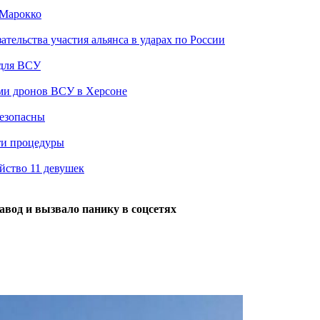
 Марокко
ельства участия альянса в ударах по России
 для ВСУ
ами дронов ВСУ в Херсоне
безопасны
ти процедуры
йство 11 девушек
вод и вызвало панику в соцсетях