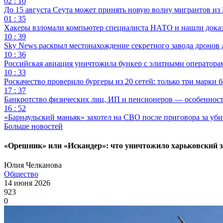
02 : 10
До 15 августа Сеута может принять новую волну мигрантов из
01 : 35
Хакеры взломали компьютер специалиста НАТО и нашли доказат
10 : 39
Sky News раскрыл местонахождение секретного завода дронов
10 : 36
Российская авиация уничтожила бункер с элитными оператор
10 : 33
Роскачество проверило бургеры из 20 сетей: только три марки 
17 : 37
Банкротство физических лиц, ИП и пенсионеров — особеннос
16 : 52
«Барнаульский маньяк» захотел на СВО после приговора за уби
Больше новостей
«Орешник» или «Искандер»: что уничтожило харьковский за
Юлия Челканова
Общество
14 июня 2026
923
0