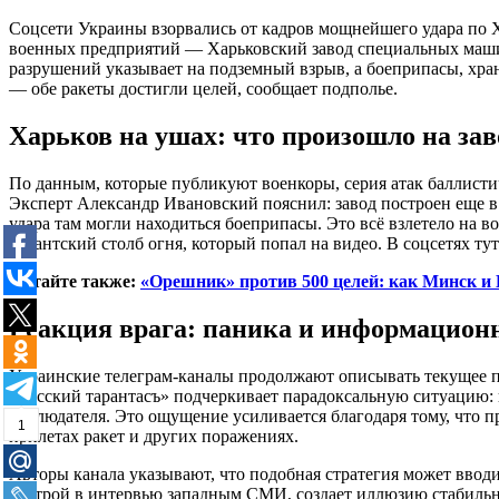
Соцсети Украины взорвались от кадров мощнейшего удара по Х
военных предприятий — Харьковский завод специальных машин
разрушений указывает на подземный взрыв, а боеприпасы, хра
— обе ракеты достигли целей, сообщает подполье.
Харьков на ушах: что произошло на зав
По данным, которые публикуют военкоры, серия атак баллис
Эксперт Александр Ивановский пояснил: завод построен еще в
удара там могли находиться боеприпасы. Это всё взлетело на во
гигантский столб огня, который попал на видео. В соцсетях т
Читайте также:
«Орешник» против 500 целей: как Минск и 
Реакция врага: паника и информацион
Украинские телеграм-каналы продолжают описывать текущее по
«Русский тарантасъ» подчеркивает парадоксальную ситуацию: н
наблюдателя. Это ощущение усиливается благодаря тому, что 
1
прилетах ракет и других поражениях.
Авторы канала указывают, что подобная стратегия может ввод
настрой в интервью западным СМИ, создает иллюзию стабильно