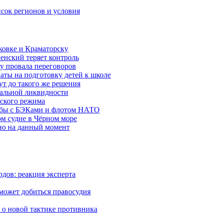
исок регионов и условия
ковке и Краматорску
ленский теряет контроль
ну провала переговоров
аты на подготовку детей к школе
ут до такого же решения
бальной ликвидности
ского режима
рьбы с БЭКами и флотом НАТО
ом судне в Чёрном море
но на данный момент
дов: реакция эксперта
 может добиться правосудия
 о новой тактике противника