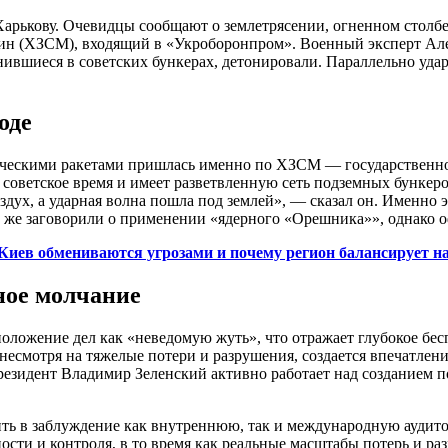
арькову. Очевидцы сообщают о землетрясении, огненном столбе
 (ХЗСМ), входящий в «Укроборонпром». Военный эксперт Алекса
нившиеся в советских бункерах, детонировали. Параллельно уд
оде
тическими ракетами пришлась именно по ХЗСМ — государствен
 советское время и имеет разветвленную сеть подземных бункер
здух, а ударная волна пошла под землей», — сказал он. Именно э
ут же заговорили о применении «ядерного «Орешника»», однако 
Киев обмениваются угрозами и почему регион балансирует н
ное молчание
ложение дел как «неведомую жуть», что отражает глубокое беспо
есмотря на тяжелые потери и разрушения, создается впечатлени
президент Владимир Зеленский активно работает над созданием 
ить в заблуждение как внутреннюю, так и международную аудит
сти и контроля, в то время как реальные масштабы потерь и р