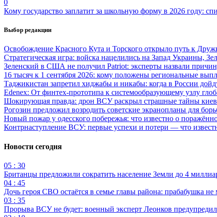
0
Кому государство заплатит за школьную форму в 2026 году: сп
Выбор редакции
Освобождение Красного Кута и Торского открыло путь к Друж
Стратегическая игра: войска нацелились на Запад Украины, Зе
Зеленский в США не получил Patriot: эксперты назвали причи
16 тысяч к 1 сентября 2026: кому положены региональные выпл
Таджикистан запретил хиджабы и никабы: когда в России дойд
Edenex: От финтех-прототипа к системообразующему узлу гло
Шокирующая правда: дрон ВСУ раскрыл страшные тайны киев
Рогозин предложил возродить советские экранопланы для бо
Новый пожар у одесского побережья: что известно о поражённ
Контрнаступление ВСУ: первые успехи и потери — что извест
Новости сегодня
05 : 30
Британцы предложили сократить население Земли до 4 миллиар
04 : 45
Дочь героя СВО остаётся в семье главы района: прабабушка не
03 : 35
Прорыва ВСУ не будет: военный эксперт Леонков предупредил