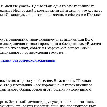
 и «воплях ужаса». Целью стала одна из самых значимых
ндр Ивановский в комментарии aif.ru заявил, что характер
ары «Искандерами» нанесены по военным объектам в Полтаве
ному предприятию, выпускавшему спецмашины для ВСУ.
ов для хранения готовой продукции и боеприпасов. «В момент
то, по его словам, объясняет эффект «землетрясения» и
официального подтверждения этому нет.
а грани риторической эскалации
койство и тревогу в обществе. В частности, ТГ-канал
е, что у противника «всё нормально» в глазах внешнего
позитивного образа, оберегая от публики информацию о
орию. Зеленский, демонстрируя уверенность и позитивный
азрушений становятся известны лишь из неподконтрольных