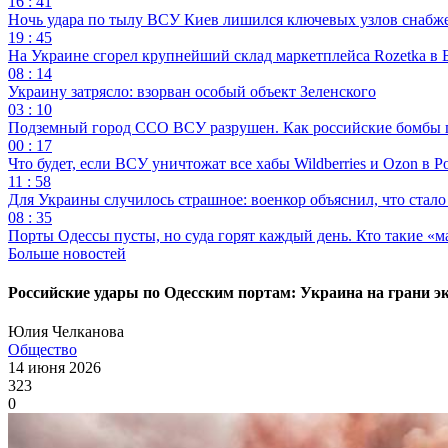
16 : 41
Ночь удара по тылу ВСУ Киев лишился ключевых узлов снабж
19 : 45
На Украине сгорел крупнейший склад маркетплейса Rozetka в 
08 : 14
Украину затрясло: взорван особый объект Зеленского
03 : 10
Подземный город ССО ВСУ разрушен. Как российские бомбы 
00 : 17
Что будет, если ВСУ уничтожат все хабы Wildberries и Ozon в Р
11 : 58
Для Украины случилось страшное: военкор объяснил, что стал
08 : 35
Порты Одессы пусты, но суда горят каждый день. Кто такие «м
Больше новостей
Российские удары по Одесским портам: Украина на грани э
Юлия Челканова
Общество
14 июня 2026
323
0