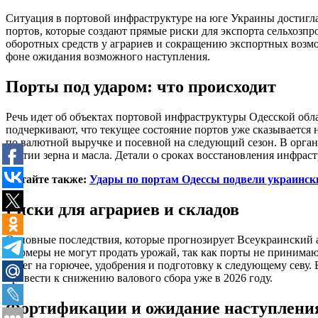
Ситуация в портовой инфраструктуре на юге Украины достигла
портов, которые создают прямые риски для экспорта сельхозп
оборотных средств у аграриев и сокращению экспортных возмо
фоне ожидания возможного наступления.
Порты под ударом: что происходит
Речь идет об объектах портовой инфраструктуры Одесской обл
подчеркивают, что текущее состояние портов уже сказывается
по валютной выручке и посевной на следующий сезон. В орган
партии зерна и масла. Детали о сроках восстановления инфрас
Читайте также:
Удары по портам Одессы подвели украински
Риски для аграриев и складов
Основные последствия, которые прогнозирует Всеукраинский 
Фермеры не могут продать урожай, так как порты не принимаю
денег на горючее, удобрения и подготовку к следующему севу.
привести к снижению валового сбора уже в 2026 году.
Фортификации и ожидание наступлени