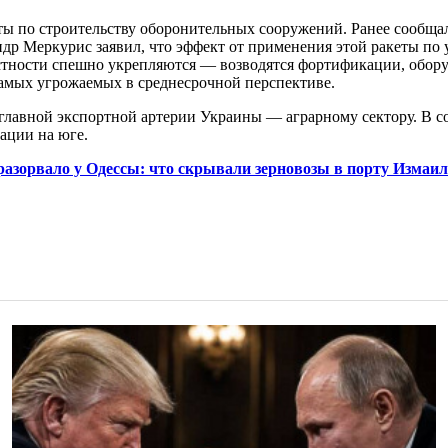
оты по строительству оборонительных сооружений. Ранее сообща
ндр Меркурис заявил, что эффект от применения этой ракеты по
естности спешно укрепляются — возводятся фортификации, обору
самых угрожаемых в среднесрочной перспективе.
главной экспортной артерии Украины — аграрному сектору. В с
ации на юге.
азорвало у Одессы: что скрывали зерновозы в порту Измаил