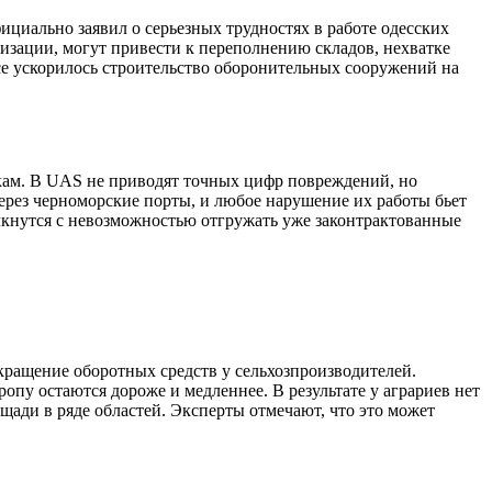
циально заявил о серьезных трудностях в работе одесских
изации, могут привести к переполнению складов, нехватке
се ускорилось строительство оборонительных сооружений на
акам. В UAS не приводят точных цифр повреждений, но
ерез черноморские порты, и любое нарушение их работы бьет
лкнутся с невозможностью отгружать уже законтрактованные
ращение оборотных средств у сельхозпроизводителей.
пу остаются дороже и медленнее. В результате у аграриев нет
щади в ряде областей. Эксперты отмечают, что это может