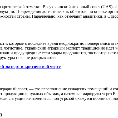
 критической отметки. Всеукраинский аграрный совет (UAS) офи
родукции. Повреждения логистических объектов, по оценке орган
жностей страны. Параллельно, как отмечают аналитики, в Одес
асти, которые в последнее время неоднократно подвергались ат
 на логистике. Украинский аграрный экспорт традиционно идет ч
изации предупредили: если удары продолжатся, экспортеры сто
труктуры пока не раскрываются.
й экспорт к критической черте
аграрный совет, — это переполнение складских помещений и сок
т продукцию в нужных объемах, а наземные маршруты через Евро
 Если ситуация не изменится, под угрозой окажутся посевные пло
я