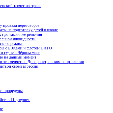
ленский теряет контроль
ну провала переговоров
аты на подготовку детей к школе
ут до такого же решения
бальной ликвидности
ского режима
рьбы с БЭКами и флотом НАТО
ом судне в Чёрном море
но на данный момент
то это меняет на Днепропетровском направлении
ертвой своей агрессии
ти процедуры
йство 11 девушек
ре