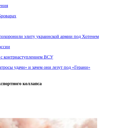
ения
Броварах
похоронили элиту украинской армии под Хотенем
оссии
о с контрнаступлением ВСУ
атросы удачи» и зачем они лезут под «Герани»
кспортного коллапса