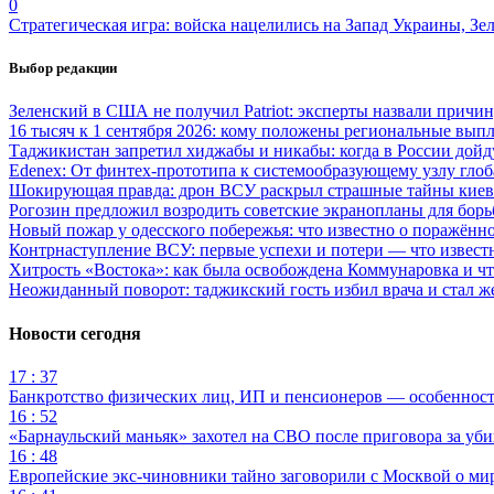
0
Стратегическая игра: войска нацелились на Запад Украины, Зе
Выбор редакции
Зеленский в США не получил Patriot: эксперты назвали причи
16 тысяч к 1 сентября 2026: кому положены региональные выпл
Таджикистан запретил хиджабы и никабы: когда в России дойд
Edenex: От финтех-прототипа к системообразующему узлу гло
Шокирующая правда: дрон ВСУ раскрыл страшные тайны киев
Рогозин предложил возродить советские экранопланы для бо
Новый пожар у одесского побережья: что известно о поражённ
Контрнаступление ВСУ: первые успехи и потери — что извест
Хитрость «Востока»: как была освобождена Коммунаровка и ч
Неожиданный поворот: таджикский гость избил врача и стал ж
Новости сегодня
17 : 37
Банкротство физических лиц, ИП и пенсионеров — особеннос
16 : 52
«Барнаульский маньяк» захотел на СВО после приговора за уби
16 : 48
Европейские экс-чиновники тайно заговорили с Москвой о ми