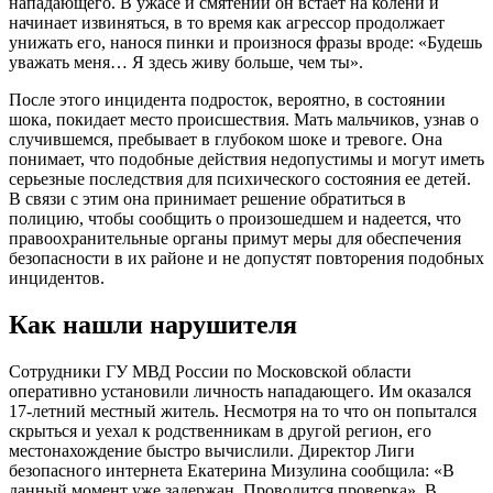
нападающего. В ужасе и смятении он встает на колени и
начинает извиняться, в то время как агрессор продолжает
унижать его, нанося пинки и произнося фразы вроде: «Будешь
уважать меня… Я здесь живу больше, чем ты».
После этого инцидента подросток, вероятно, в состоянии
шока, покидает место происшествия. Мать мальчиков, узнав о
случившемся, пребывает в глубоком шоке и тревоге. Она
понимает, что подобные действия недопустимы и могут иметь
серьезные последствия для психического состояния ее детей.
В связи с этим она принимает решение обратиться в
полицию, чтобы сообщить о произошедшем и надеется, что
правоохранительные органы примут меры для обеспечения
безопасности в их районе и не допустят повторения подобных
инцидентов.
Как нашли нарушителя
Сотрудники ГУ МВД России по Московской области
оперативно установили личность нападающего. Им оказался
17-летний местный житель. Несмотря на то что он попытался
скрыться и уехал к родственникам в другой регион, его
местонахождение быстро вычислили. Директор Лиги
безопасного интернета Екатерина Мизулина сообщила: «В
данный момент уже задержан. Проводится проверка». В