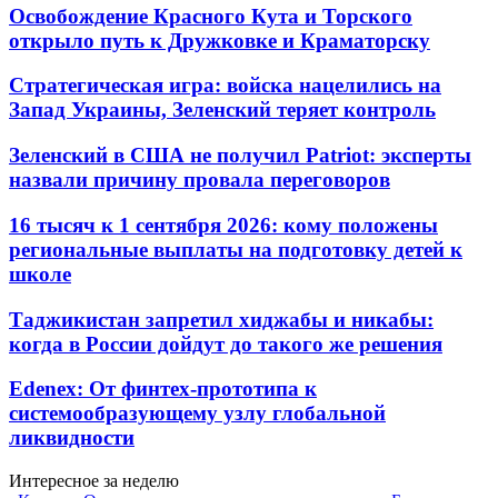
Освобождение Красного Кута и Торского
открыло путь к Дружковке и Краматорску
Стратегическая игра: войска нацелились на
Запад Украины, Зеленский теряет контроль
Зеленский в США не получил Patriot: эксперты
назвали причину провала переговоров
16 тысяч к 1 сентября 2026: кому положены
региональные выплаты на подготовку детей к
школе
Таджикистан запретил хиджабы и никабы:
когда в России дойдут до такого же решения
Edenex: От финтех-прототипа к
системообразующему узлу глобальной
ликвидности
Интересное за неделю