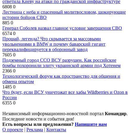
ответила Киеву на атаки по гражданской инфраструктуре
6808
0
Лестница с неба и спасенный молитвословом, шокирующие
истории бойцов СВО
885
0
Генерал Соболев назвал главное условие завершения СВО
6574
0
Прощай, легенда? Что скрывается за массовыми
увольнениями в BMW и почему баварский гигант
переквалифицируется в оборонный завод
7605
0
Подземный город ССО ВСУ разрушен. Как российские
бомбы похоронили элиту украинской армии под Хотенем
2366
0
Технологический форум как пространство для общения и
обмена опытом
1485
0
Что будет, если ВСУ уничтожат все хабы Wildberries и Ozon в
России
6355
0
Независимый информационно-новостной портал
Командир
.
Последние новости и события дня!
Есть вопросы или предложения?
Напишите нам
О проекте
|
Реклама
|
Контакты