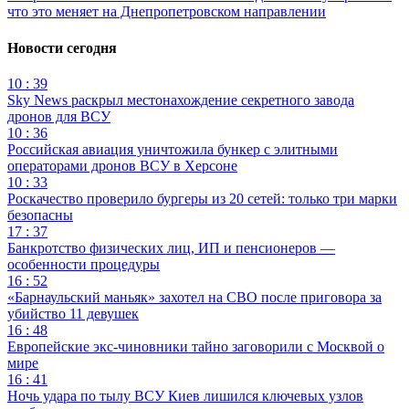
что это меняет на Днепропетровском направлении
Новости сегодня
10 : 39
Sky News раскрыл местонахождение секретного завода
дронов для ВСУ
10 : 36
Российская авиация уничтожила бункер с элитными
операторами дронов ВСУ в Херсоне
10 : 33
Роскачество проверило бургеры из 20 сетей: только три марки
безопасны
17 : 37
Банкротство физических лиц, ИП и пенсионеров —
особенности процедуры
16 : 52
«Барнаульский маньяк» захотел на СВО после приговора за
убийство 11 девушек
16 : 48
Европейские экс-чиновники тайно заговорили с Москвой о
мире
16 : 41
Ночь удара по тылу ВСУ Киев лишился ключевых узлов