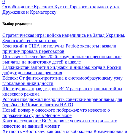
0
Освобождение Красного Кута и Торского открыло путь к
Дружковке и Краматорску
Выбор редакции
Стратегическая игра: войска нацелились на Запад Украины,
Зеленский теряет контроль
Зеленский в США не получил Patriot: эксперты назвали
причину провала переговоров
16 тысяч к 1 сентября 2026: кому положены региональные
выплаты на подготовку детей к школе
Таджикистан запретил хиджабы и никабы: когда в России
дойдут до такого же решения
Edenex: От финтех-прототипа к системообразующему узлу
глобальной ликвидности
Шокирующая правда: дрон ВСУ раскрыл страшные тайны
киевского режима
Рогозин предложил возродить советские экранопланы для
борьбы с БЭКами и флотом НАТО
Новый пожар у одесского побережья: что известно о
поражённом судне в Чёрном море
Контрнаступление ВСУ: первые успехи и потери — что
известно на данный момент
Хитрость «Востока»: как была освобождена Коммунаровка и