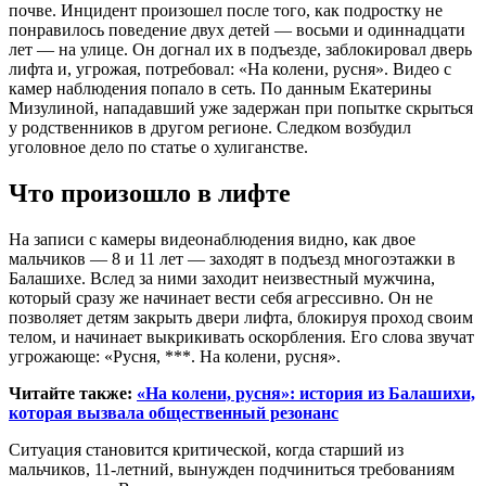
почве. Инцидент произошел после того, как подростку не
понравилось поведение двух детей — восьми и одиннадцати
лет — на улице. Он догнал их в подъезде, заблокировал дверь
лифта и, угрожая, потребовал: «На колени, русня». Видео с
камер наблюдения попало в сеть. По данным Екатерины
Мизулиной, нападавший уже задержан при попытке скрыться
у родственников в другом регионе. Следком возбудил
уголовное дело по статье о хулиганстве.
Что произошло в лифте
На записи с камеры видеонаблюдения видно, как двое
мальчиков — 8 и 11 лет — заходят в подъезд многоэтажки в
Балашихе. Вслед за ними заходит неизвестный мужчина,
который сразу же начинает вести себя агрессивно. Он не
позволяет детям закрыть двери лифта, блокируя проход своим
телом, и начинает выкрикивать оскорбления. Его слова звучат
угрожающе: «Русня, ***. На колени, русня».
Читайте также:
«На колени, русня»: история из Балашихи,
которая вызвала общественный резонанс
Ситуация становится критической, когда старший из
мальчиков, 11-летний, вынужден подчиниться требованиям