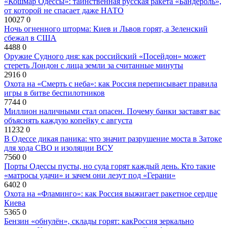
«Кошмар Одессы»: таинственная русская ракета «Бандероль»,
от которой не спасает даже НАТО
10027
0
Ночь огненного шторма: Киев и Львов горят, а Зеленский
сбежал в США
4488
0
Оружие Судного дня: как российский «Посейдон» может
стереть Лондон с лица земли за считанные минуты
2916
0
Охота на «Смерть с неба»: как Россия переписывает правила
игры в битве беспилотников
7744
0
Миллион наличными стал опасен. Почему банки заставят вас
объяснять каждую копейку с августа
11232
0
В Одессе дикая паника: что значит разрушение моста в Затоке
для хода СВО и изоляции ВСУ
7560
0
Порты Одессы пусты, но суда горят каждый день. Кто такие
«матросы удачи» и зачем они лезут под «Герани»
6402
0
Охота на «Фламинго»: как Россия выжигает ракетное сердце
Киева
5365
0
Бензин «обнулён», склады горят: какРоссия зеркально