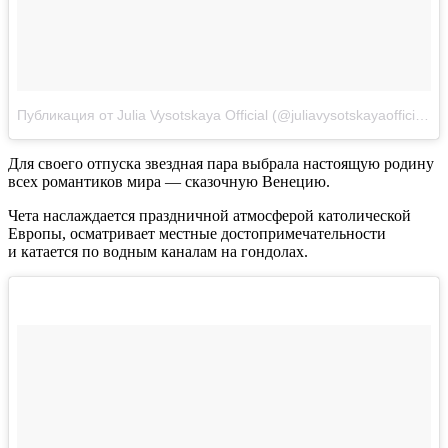
Публикация от Julia Vysotskaya Official (@juliavysotskayaofficial)
Д
Для своего отпуска звездная пара выбрала настоящую родину
всех романтиков мира — сказочную Венецию.
Чета наслаждается праздничной атмосферой католической
Европы, осматривает местные достопримечательности
и катается по водным каналам на гондолах.