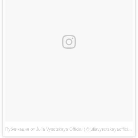
Публикация от Julia Vysotskaya Official (@juliavysotskayaofficial)
Д