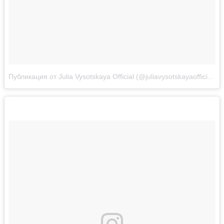
Публикация от Julia Vysotskaya Official (@juliavysotskayaofficial)
Н