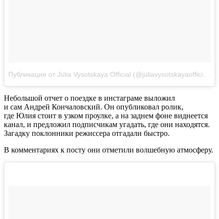
Публикация от Julia Vysotskaya Official (@juliavysotskayaofficial)
Д
Небольшой отчет о поездке в инстаграме выложил
и сам Андрей Кончаловский. Он опубликовал ролик,
где Юлия стоит в узком проулке, а на заднем фоне виднеется
канал, и предложил подписчикам угадать, где они находятся.
Загадку поклонники режиссера отгадали быстро.
В комментариях к посту они отметили волшебную атмосферу.