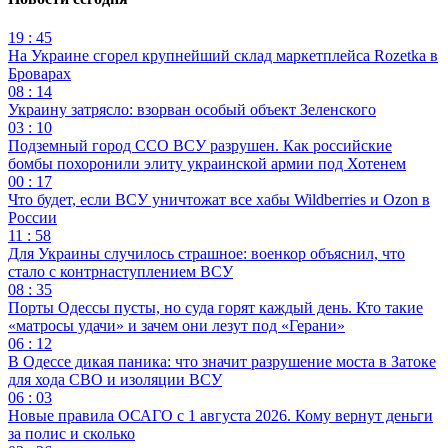
19 : 45
На Украине сгорел крупнейший склад маркетплейса Rozetka в
Броварах
08 : 14
Украину затрясло: взорван особый объект Зеленского
03 : 10
Подземный город ССО ВСУ разрушен. Как российские
бомбы похоронили элиту украинской армии под Хотенем
00 : 17
Что будет, если ВСУ уничтожат все хабы Wildberries и Ozon в
России
11 : 58
Для Украины случилось страшное: военкор объяснил, что
стало с контрнаступлением ВСУ
08 : 35
Порты Одессы пусты, но суда горят каждый день. Кто такие
«матросы удачи» и зачем они лезут под «Герани»
06 : 12
В Одессе дикая паника: что значит разрушение моста в Затоке
для хода СВО и изоляции ВСУ
06 : 03
Новые правила ОСАГО с 1 августа 2026. Кому вернут деньги
за полис и сколько