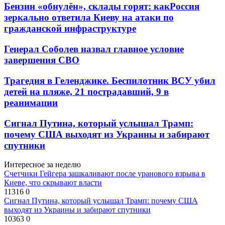
Бензин «обнулён», склады горят: какРоссия
зеркально ответила Киеву на атаки по
гражданской инфраструктуре
Генерал Соболев назвал главное условие
завершения СВО
Трагедия в Геленджике. Беспилотник ВСУ убил
детей на пляже, 21 пострадавший, 9 в
реанимации
Сигнал Путина, который услышал Трамп:
почему США выходят из Украины и забирают
спутники
Интересное за неделю
Счетчики Гейгера зашкаливают после уранового взрыва в
Киеве, что скрывают власти
11316
0
Сигнал Путина, который услышал Трамп: почему США
выходят из Украины и забирают спутники
10363
0