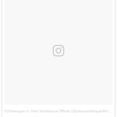
Публикация от Julia Vysotskaya Official (@juliavysotskayaofficial)
Д