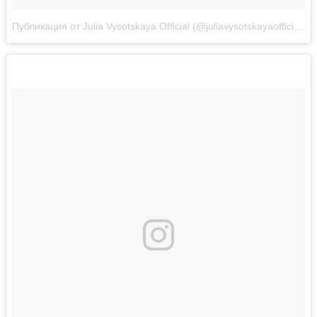
Публикация от Julia Vysotskaya Official (@juliavysotskayaofficial)
Д