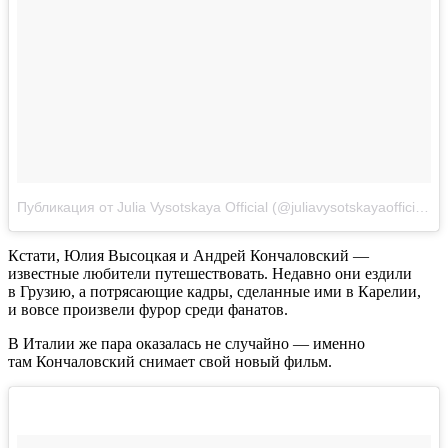
Публикация от Julia Vysotskaya Official (@juliavysotskayaofficial)
Д
Кстати, Юлия Высоцкая и Андрей Кончаловский —
известные любители путешествовать. Недавно они ездили
в Грузию, а потрясающие кадры, сделанные ими в Карелии,
и вовсе произвели фурор среди фанатов.
В Италии же пара оказалась не случайно — именно
там Кончаловский снимает свой новый фильм.