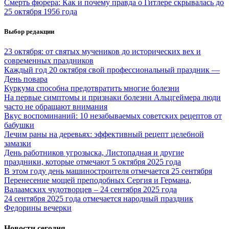
Смерть фюрера: Как и почему правда о Гитлере скрывалась до
25 октября 1956 года
Выбор редакции
23 октября: от святых мучеников до исторических вех и
современных праздников
Каждый год 20 октября свой профессиональный праздник —
День повара
Куркума способна предотвратить многие болезни
На первые симптомы и признаки болезни Альцгеймера люди
часто не обращают внимания
Вкус воспоминаний: 10 незабываемых советских рецептов от
бабушки
Лечим раны на деревьях: эффективный рецепт целебной
замазки
День работников угрозыска, Листопадная и другие
праздники, которые отмечают 5 октября 2025 года
В этом году день машиностроителя отмечается 25 сентября
Перенесение мощей преподобных Сергия и Германа,
Валаамских чудотворцев – 24 сентября 2025 года
24 сентября 2025 года отмечается народный праздник
Федорины вечерки
Новости сегодня