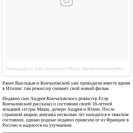
Публикация от Julia Vysotskaya Official (@juliavysotskayaofficial)
Н
Ранее Высоцкая и Кончаловский уже проводили вместе время
в Италии: там режиссер снимает свой новый фильм.
Недавно сын Андрея Кончаловского режиссер Егор
Кончаловский рассказал о состоянии своей 18-летней
младшей сестры Маши, дочери Андрея и Юлии. После
страшной аварии девушка несколько лет находится в тяжелом
состоянии, однако родные недавно привезли ее из Франции в
Россию и надеются на улучшения.