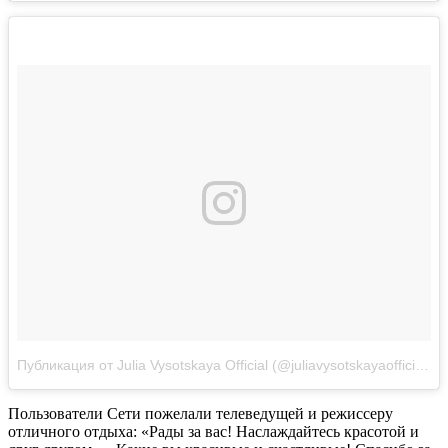
Публикация от Julia Vysotskaya Official (@juliavysotskayaofficial)
Д
Пользователи Сети пожелали телеведущей и режиссеру
отличного отдыха: «Рады за вас! Наслаждайтесь красотой и