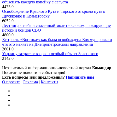
объяснять каждую копейку с августа
4475
0
Освобождение Красного Кута и Торского открыло путь к
Дружковке и Краматорску
6052
0
Лестница с неба и спасенный молитвословом, шокирующие
истории бойцов СВО
4800
0
Хитрость «Востока»: как была освобождена Коммунаровка и
что это меняет на Днепропетровском направлении
2601
0
Украину затрясло: взорван особый объект Зеленского
2142
0
Независимый информационно-новостной портал
Командир
.
Последние новости и события дня!
Есть вопросы или предложения?
Напишите нам
О проекте
|
Реклама
|
Контакты