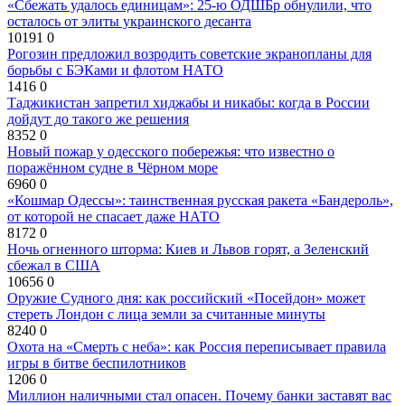
«Сбежать удалось единицам»: 25-ю ОДШБр обнулили, что
осталось от элиты украинского десанта
10191
0
Рогозин предложил возродить советские экранопланы для
борьбы с БЭКами и флотом НАТО
1416
0
Таджикистан запретил хиджабы и никабы: когда в России
дойдут до такого же решения
8352
0
Новый пожар у одесского побережья: что известно о
поражённом судне в Чёрном море
6960
0
«Кошмар Одессы»: таинственная русская ракета «Бандероль»,
от которой не спасает даже НАТО
8172
0
Ночь огненного шторма: Киев и Львов горят, а Зеленский
сбежал в США
10656
0
Оружие Судного дня: как российский «Посейдон» может
стереть Лондон с лица земли за считанные минуты
8240
0
Охота на «Смерть с неба»: как Россия переписывает правила
игры в битве беспилотников
1206
0
Миллион наличными стал опасен. Почему банки заставят вас