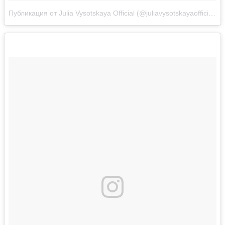
Публикация от Julia Vysotskaya Official (@juliavysotskayaofficial)
Д